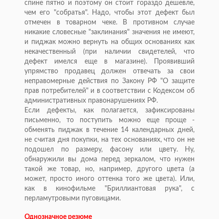
спине пятно и поэтому он стоит гораздо дешевле,
чем его "собратья". Надо, чтобы этот дефект был
отмечен в товарном чеке. В противном случае
никакие словесные "заклинания" значения не имеют,
и пиджак можно вернуть на общих основаниях как
некачественный (при наличии свидетелей, что
дефект имелся еще в магазине). Проявивший
упрямство продавец должен отвечать за свои
неправомерные действия по Закону РФ "О защите
прав потребителей" и в соответствии с Кодексом об
административных правонарушениях РФ.
Если дефекты, как полагается, зафиксированы
письменно, то поступить можно еще проще -
обменять пиджак в течение 14 календарных дней,
не считая дня покупки, на тех основаниях, что он не
подошел по размеру, фасону или цвету. Ну,
обнаружили вы дома перед зеркалом, что нужен
такой же товар, но, например, другого цвета (а
может, просто иного оттенка того же цвета). Или,
как в кинофильме "Бриллиантовая рука", с
перламутровыми пуговицами.
Однозначное резюме