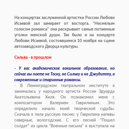
На концертах заслуженной артистки России Любови
Исаевой зал замирает от восторга. "Несмелым
голосом романса" она раскрывает самые потаенные
уголки женской души. Так было и на концерте
Любови Исаевой, состоявшемся 10 ноября на сцене
автозаводского Дворца культуры.
Сильва - в прошлом
- У вас академическое вокальное образование, но
сейчас вы поете не Тоску, не Сильву и не Джудитту, а
современные и старинные романсы.
- В Ленинградском театральном институте я
занималась у народного артиста России Эдуарда
Анатольевича Хиля. Он познакомил меня с
композитором Валерием Гаврилиным. Это
определило начало моей творческой судьбы.
Сначала я пела русскую песню: у Гаврилина напевы
северные, вологодские. С его песней "Пошел
солдат" из цикла "Военные письма" я выступала на