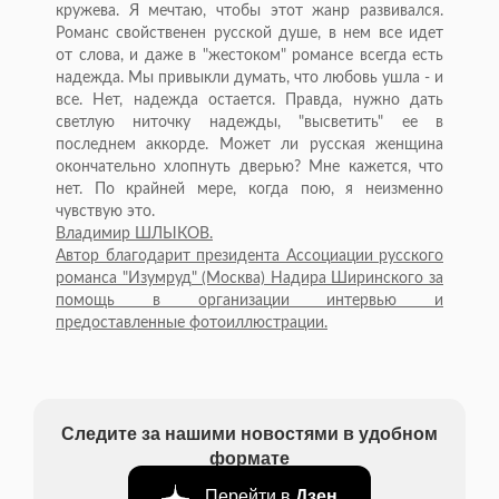
кружева. Я мечтаю, чтобы этот жанр развивался.
Романс свойственен русской душе, в нем все идет
от слова, и даже в "жестоком" романсе всегда есть
надежда. Мы привыкли думать, что любовь ушла - и
все. Нет, надежда остается. Правда, нужно дать
светлую ниточку надежды, "высветить" ее в
последнем аккорде. Может ли русская женщина
окончательно хлопнуть дверью? Мне кажется, что
нет. По крайней мере, когда пою, я неизменно
чувствую это.
Владимир ШЛЫКОВ.
Автор благодарит президента Ассоциации русского
романса "Изумруд" (Москва) Надира Ширинского за
помощь в организации интервью и
предоставленные фотоиллюстрации.
Следите за нашими новостями в удобном
формате
Перейти в
Дзен