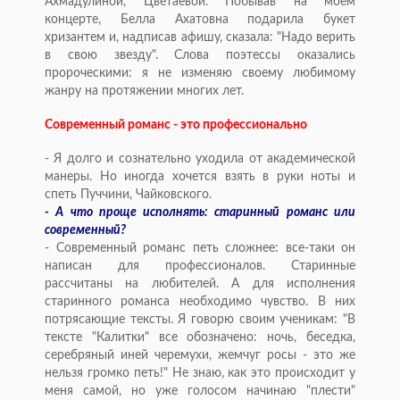
Ахмадулиной, Цветаевой. Побывав на моем
концерте, Белла Ахатовна подарила букет
хризантем и, надписав афишу, сказала: "Надо верить
в свою звезду". Слова поэтессы оказались
пророческими: я не изменяю своему любимому
жанру на протяжении многих лет.
Современный романс - это профессионально
- Я долго и сознательно уходила от академической
манеры. Но иногда хочется взять в руки ноты и
спеть Пуччини, Чайковского.
- А что проще исполнять: старинный романс или
современный?
- Современный романс петь сложнее: все-таки он
написан для профессионалов. Старинные
рассчитаны на любителей. А для исполнения
старинного романса необходимо чувство. В них
потрясающие тексты. Я говорю своим ученикам: "В
тексте "Калитки" все обозначено: ночь, беседка,
серебряный иней черемухи, жемчуг росы - это же
нельзя громко петь!" Не знаю, как это происходит у
меня самой, но уже голосом начинаю "плести"