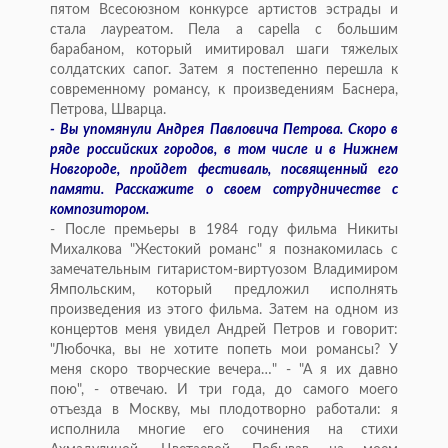
пятом Всесоюзном конкурсе артистов эстрады и
стала лауреатом. Пела a capella с большим
барабаном, который имитировал шаги тяжелых
солдатских сапог. Затем я постепенно перешла к
современному романсу, к произведениям Баснера,
Петрова, Шварца.
- Вы упомянули Андрея Павловича Петрова. Скоро в
ряде российских городов, в том числе и в Нижнем
Новгороде, пройдет фестиваль, посвященный его
памяти. Расскажите о своем сотрудничестве с
композитором.
- После премьеры в 1984 году фильма Никиты
Михалкова "Жестокий романс" я познакомилась с
замечательным гитаристом-виртуозом Владимиром
Ямпольским, который предложил исполнять
произведения из этого фильма. Затем на одном из
концертов меня увидел Андрей Петров и говорит:
"Любочка, вы не хотите попеть мои романсы? У
меня скоро творческие вечера…" - "А я их давно
пою", - отвечаю. И три года, до самого моего
отъезда в Москву, мы плодотворно работали: я
исполнила многие его сочинения на стихи