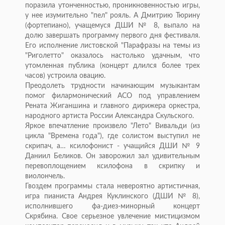
поразила утонченностью, проникновенностью игры,
у нее изумительно "пел" рояль. А Дмитрию Тюрину
(фортепиано), учащемуся ДШИ № 8, выпало на
долю завершать программу первого дня фестиваля.
Его исполнение листовской "Парафразы на темы из
"Риголетто" оказалось настолько удачным, что
утомленная публика (концерт длился более трех
часов) устроила овацию.
Преодолеть трудности начинающим музыкантам
помог филармонический АСО под управлением
Рената Жиганшина и главного дирижера оркестра,
народного артиста России Александра Скульского.
Яркое впечатление произвело "Лето" Вивальди (из
цикла "Времена года"), где солистом выступил не
скрипач, а… ксилофонист - учащийся ДШИ № 9
Даниил Беликов. Он заворожил зал удивительным
перевоплощением ксилофона в скрипку и
виолончель.
Гвоздем программы стала невероятно артистичная,
игра пианиста Андрея Куклинского (ДШИ № 8),
исполнившего фа-диез-минорный концерт
Скрябина. Свое серьезное увлечение мистицизмом