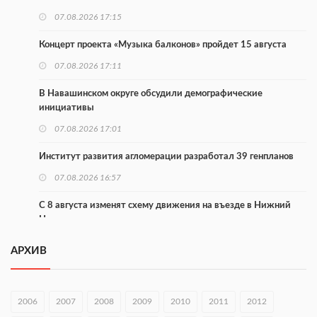
07.08.2026 17:15
Концерт проекта «Музыка балконов» пройдет 15 августа
07.08.2026 17:11
В Навашинском округе обсудили демографические
инициативы
07.08.2026 17:01
Институт развития агломерации разработал 39 генпланов
07.08.2026 16:57
С 8 августа изменят схему движения на въезде в Нижний
Новгород
07.08.2026 15:15
АРХИВ
В Нижегородской области прошло заседание АТК и
оперштаба
2006
2007
2008
2009
2010
2011
2012
07.08.2026 14:54