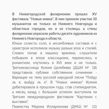
В Нижегородской филармонии прошел XV
фестиваль "Новые имена". В нем приняли участие 30
музыкантов не только из Нижнего Новгорода и
областных городов, но и из столицы, а стены
филармонии украсили работы десяти художников из
Нижнего Новгорода и области.
Юные солисты соло, в ансамблевых составах и с
оркестром исполняли музыку разных эпох и стилей.
Словно попав в машину времени, слушатели
побывали в эпохе классицизма, перенеслись в
романтизм, очутились в XVI веке и не только.
Третьеклассница Ксения Целибеева (ДШИ № 18)
представила публике собственное сочинение -
Вариации на тему русской народной песни "Пойду
ль я, выйду ль я". В "Новых именах" Ксения
дебютировала в прошлом году, став стипендиатом,
а месяц назад с большим успехом выступила на
Третьем международном фестивале "Картинки с
выставки".
Пианистка Марина Илларионова (ДМШ № 12)