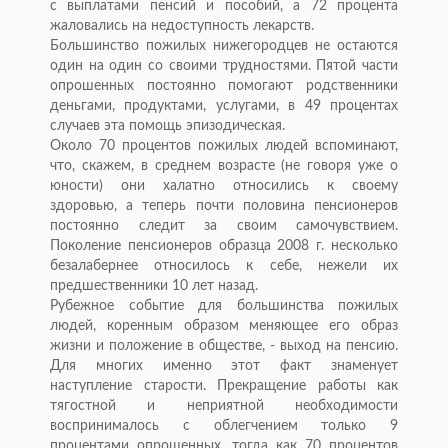
с выплатами пенсий и пособий, а 72 процента
жаловались на недоступность лекарств.
Большинство пожилых нижегородцев не остаются
один на один со своими трудностями. Пятой части
опрошенных постоянно помогают родственники
деньгами, продуктами, услугами, в 49 процентах
случаев эта помощь эпизодическая.
Около 70 процентов пожилых людей вспоминают,
что, скажем, в среднем возрасте (не говоря уже о
юности) они халатно относились к своему
здоровью, а теперь почти половина пенсионеров
постоянно следит за своим самочувствием.
Поколение пенсионеров образца 2008 г. несколько
безалабернее относилось к себе, нежели их
предшественники 10 лет назад.
Рубежное событие для большинства пожилых
людей, коренным образом меняющее его образ
жизни и положение в обществе, - выход на пенсию.
Для многих именно этот факт знаменует
наступление старости. Прекращение работы как
тягостной и неприятной необходимости
воспринималось с облегчением только 9
процентами опрошенных, тогда как 70 процентов