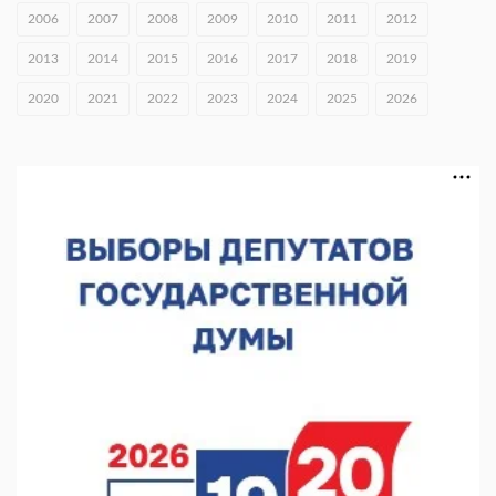
раза
2006
2007
2008
2009
2010
2011
2012
06.08.2026 16:18
2013
2014
2015
2016
2017
2018
2019
В Нижнем Новгороде открыли фестиваль «Семья
2020
2021
2022
2023
2024
2025
2026
Нижегородская»
06.08.2026 16:08
Нижегородская область подписала соглашения с регионами
Киргизии
06.08.2026 15:26
Видели ночь, бежали всю ночь... На Нижневолжской
набережной прошел необычный забег
06.08.2026 15:25
Они закрыли наш гештальт
06.08.2026 15:05
Нижегородские хирурги выполнили трансоральную
операцию на щитовидной железе