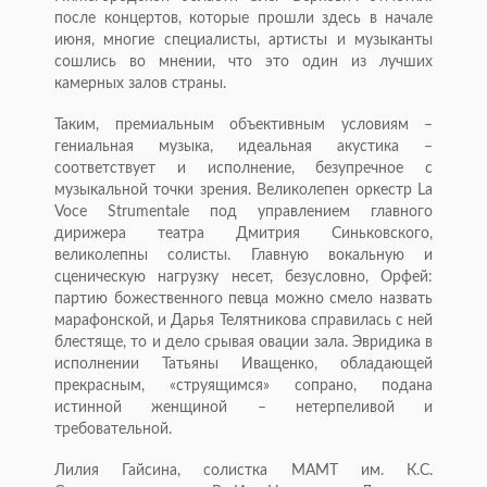
после концертов, которые прошли здесь в начале
июня, многие специалисты, артисты и музыканты
сошлись во мнении, что это один из лучших
камерных залов страны.
Таким, премиальным объективным условиям –
гениальная музыка, идеальная акустика –
соответствует и исполнение, безупречное с
музыкальной точки зрения. Великолепен оркестр La
Voce Strumentale под управлением главного
дирижера театра Дмитрия Синьковского,
великолепны солисты. Главную вокальную и
сценическую нагрузку несет, безусловно, Орфей:
партию божественного певца можно смело назвать
марафонской, и Дарья Телятникова справилась с ней
блестяще, то и дело срывая овации зала. Эвридика в
исполнении Татьяны Иващенко, обладающей
прекрасным, «струящимся» сопрано, подана
истинной женщиной – нетерпеливой и
требовательной.
Лилия Гайсина, солистка МАМТ им. К.С.