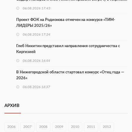
06.08.2026 17:43
Проект ФОК на Родионова отмечен на конкурсе «ТИМ-
ЛИДЕРЫ 2025/26»
06.08.2026 17:24
Глеб Никитин представил направления сотрудничества с
Киргизией
06.08.2026 16:44
В Нижегородской области стартовал конкурс «Отец года —
2026»
06.08.2026 16:37
Городец подписал соглашения с Кара-Кулем и Токмоком
АРХИВ
06.08.2026 16:26
Экспорт продукции АПК Нижегородской области вырос в 1,9
раза
2006
2007
2008
2009
2010
2011
2012