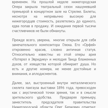
временем. На прошлой неделе нижегородская
Опера закрыла театральный сезон нашумевшей
премьерой в концертном зале на Стрелке. Билеты,
несмотря на непривычно высокую для
нижегородцев стоимость, разлетелись до единого,
едва попав в продажу. И ожидания первой тысячи
счастливчиков не были обмануты.
Прежде всего, уверена, многие открыли для себя
замечательного композитора Глюка. Его «Орфей»
откровенно красив, словно античная статуя.
Относительно известны из этой оперы ария
«Потерял я Эвридику» и мелодия Танца блаженных
духов, от изящества которой обмирает душа. Но
есть и другие номера, не менее достойные и
внимания, и аплодисментов.
Далее, зал, выстроенный внутри металлического
скелета пакгауза выставки 1896 года, превосходен
как с акустической точки зрения, так и в смысле
зрительского удобства. Предваряя премьеру,
заместитель председателя правительства
Нижегородской области Олег Беркович отметил: