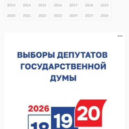
06.08.2026 16:18
2013
2014
2015
2016
2017
2018
2019
В Нижнем Новгороде открыли фестиваль «Семья
2020
2021
2022
2023
2024
2025
2026
Нижегородская»
06.08.2026 16:08
Нижегородская область подписала соглашения с регионами
Киргизии
06.08.2026 15:26
Видели ночь, бежали всю ночь... На Нижневолжской
набережной прошел необычный забег
06.08.2026 15:25
Они закрыли наш гештальт
06.08.2026 15:05
Нижегородские хирурги выполнили трансоральную
операцию на щитовидной железе
06.08.2026 15:03