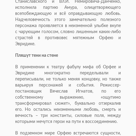
Станиславского и Вл.И. Немировича-Данченко,
исполнила партию Амура, олицетворяющего
всепобеж­дающую и всё оправдывающую любовь.
Надчеловечность этого замечательно полезного
персонажа проявляется в неизменной улыбке вкупе
с чарующим голосом, словно лишенным каких-либо
страстей в противовес мятежным Орфею и
Эвридике.
Пляшут тени на стене
В применении к театру фабулу мифа об Орфее и
Эвридике многократно переделывали и
переписывали, не только меняя концовку, но также
варьируя персонажей и события. Режиссер-
постановщик Вячеслав Игнатов, по его
собственному выражению, «ощутимо
трансформировал сюжет», буквально отзеркалив
его. Но остались неизменными любовь, смерть и
вечность – три константы, силовые поля, между
которыми мечутся герои на пути к воссоединению.
В подземном мире Орфею встречаются сущности,