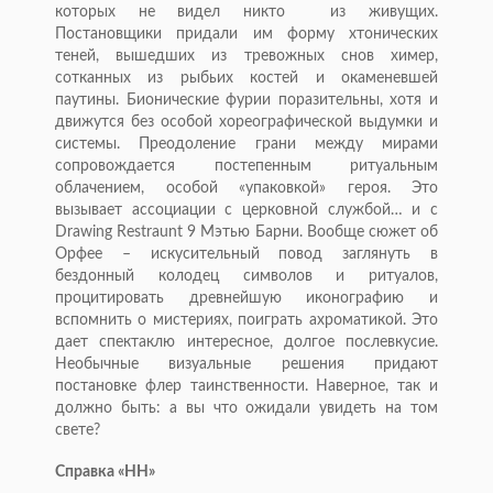
которых не видел никто из живущих.
Постановщики придали им форму хтонических
теней, вышедших из тревожных снов химер,
сотканных из рыбьих костей и окаменевшей
паутины. Бионические фурии поразительны, хотя и
движутся без особой хореографической выдумки и
системы. Преодоление грани между мирами
сопровождается постепенным ритуальным
облачением, особой «упаковкой» героя. Это
вызывает ассоциации с церковной службой… и с
Drawing Restraunt 9 Мэтью Барни. Вообще сюжет об
Орфее – искусительный повод заглянуть в
бездонный колодец символов и ритуалов,
процитировать древнейшую иконографию и
вспомнить о мистериях, поиграть ахроматикой. Это
дает спектаклю интересное, долгое послевкусие.
Необычные визуальные решения придают
постановке флер таинственности. Наверное, так и
должно быть: а вы что ожидали увидеть на том
свете?
Справка «НН»