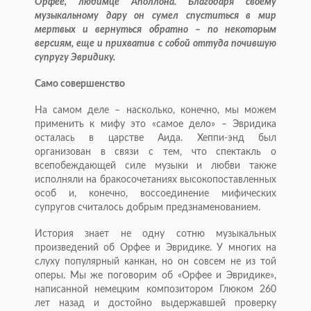
Орфее, любимце Аполлона. Благодаря своему
музыкальному дару он сумел спуститься в мир
мертвых и вернуться обратно – по некоторым
версиям, еще и прихватив с собой оттуда почившую
супругу Эвридику.
Само совершенство
На самом деле – насколько, конечно, мы можем
применить к мифу это «самое дело» – Эвридика
осталась в царстве Аида. Хеппи-энд был
организован в связи с тем, что спектакль о
всепобеждающей силе музыки и любви также
исполняли на бракосочетаниях высокопоставленных
особ и, конечно, воссоединение мифических
супругов считалось добрым предзнаменованием.
История знает не одну сотню музыкальных
произведений об Орфее и Эвридике. У многих на
слуху популярный канкан, но он совсем не из той
оперы. Мы же поговорим об «Орфее и Эвридике»,
написанной немецким композитором Глюком 260
лет назад и достойно выдержавшей проверку