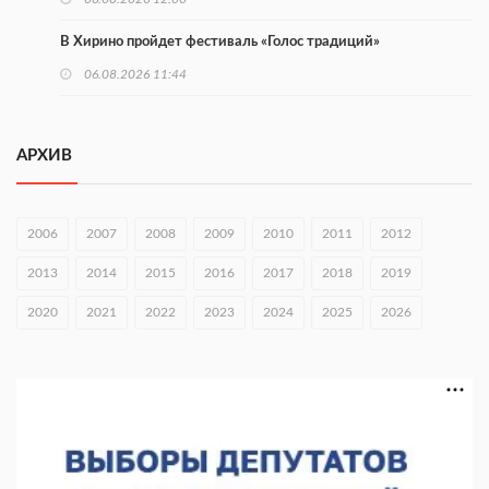
В Хирино пройдет фестиваль «Голос традиций»
06.08.2026 11:44
В Нижегородской области тестируют БАС для выявления
незаконного сброса отходов
АРХИВ
05.08.2026 18:42
В регионе направят 10 млн рублей участникам «СВОё дело»
2006
2007
2008
2009
2010
2011
2012
05.08.2026 18:13
2013
2014
2015
2016
2017
2018
2019
В Нижнем Новгороде чествовали ветеранов-строителей
2020
2021
2022
2023
2024
2025
2026
05.08.2026 18:07
В Нижнем Новгороде обсудили развитие волонтерства
05.08.2026 17:58
В Приокском районе утвердили проект КРТ «Ольгино»
05.08.2026 17:43