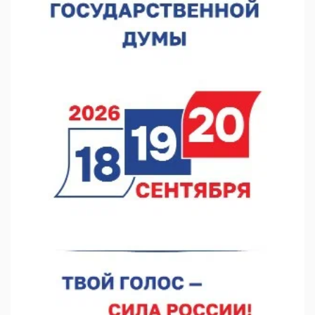
Нижегородские волонтеры передали помощь бойцам «БАРС-
НН»
05.08.2026 17:34
Центр «Долголетие по-нижегородски» проведет 50 встреч в
августе
05.08.2026 16:53