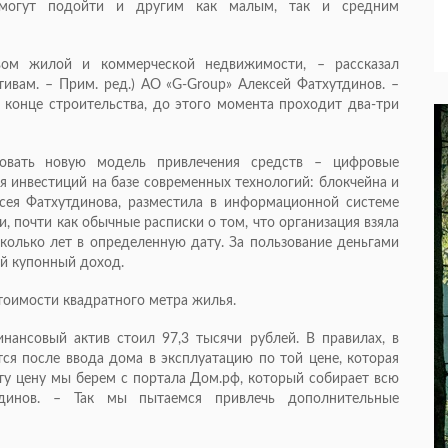
 могут подойти и другим как малым, так и средним
вом жилой и коммерческой недвижимости, – рассказал
вам. – Прим. ред.) АО «G-Group» Алексей Фатхутдинов. –
конце строительства, до этого момента проходит два-три
овать новую модель привлечения средств – цифровые
я инвестиций на базе современных технологий: блокчейна и
ксея Фатхутдинова, разместила в информационной системе
, почти как обычные расписки о том, что организация взяла
есколько лет в определенную дату. За пользование деньгами
ый купонный доход.
стоимости квадратного метра жилья.
ансовый актив стоил 97,3 тысячи рублей. В правилах, в
тся после ввода дома в эксплуатацию по той цене, которая
эту цену мы берем с портала Дом.рф, который собирает всю
динов. – Так мы пытаемся привлечь дополнительные