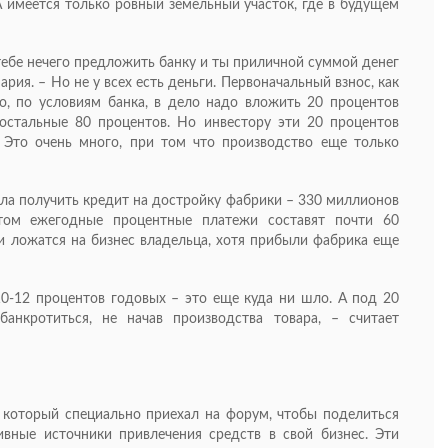
А имеется только ровный земельный участок, где в будущем
 тебе нечего предложить банку и ты приличной суммой денег
рия. – Но не у всех есть деньги. Первоначальный взнос, как
о, по условиям банка, в дело надо вложить 20 процентов
 остальные 80 процентов. Но инвестору эти 20 процентов
 Это очень много, при том что производство еще только
ела получить кредит на достройку фабрики – 330 миллионов
том ежегодные процентные платежи составят почти 60
и ложатся на бизнес владельца, хотя прибыли фабрика еще
10-12 процентов годовых – это еще куда ни шло. А под 20
анкротиться, не начав производства товара, – считает
, который специально приехал на форум, чтобы поделиться
вные источники привлечения средств в свой бизнес. Эти