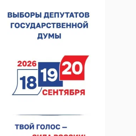
лесного пожарного
07.08.2026 13:48
В Нижнем Новгороде отметили 70-летие Дня
строителя
07.08.2026 13:15
В Нижегородской области посещаемость
спортобъектов выросла на 28%
07.08.2026 12:15
В Нижнем Новгороде прошло совещание
Росгвардии
07.08.2026 12:04
В Нижегородской области созданы четыре ММЦ
07.08.2026 11:46