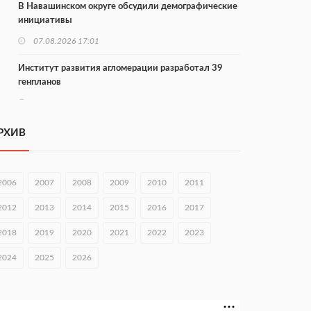
В Навашинском округе обсудили демографические
инициативы
07.08.2026 17:01
Институт развития агломерации разработал 39
генпланов
07.08.2026 16:57
С 8 августа изменят схему движения на въезде в
РХИВ
Нижний Новгород
07.08.2026 15:15
2006
2007
2008
2009
2010
2011
В Нижегородской области прошло заседание АТК и
оперштаба
2012
2013
2014
2015
2016
2017
07.08.2026 14:54
2018
2019
2020
2021
2022
2023
В Чкаловске спустили на воду «Метеор-120Р»
2024
2025
2026
07.08.2026 14:01
В Нижегородской области выбрали лучшего