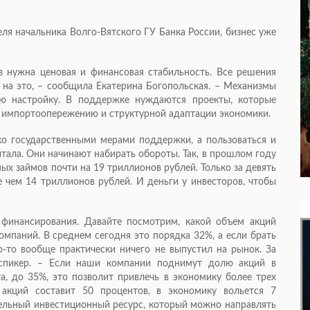
ля начальника Волго-Вятского ГУ Банка России, бизнес уже
 нужна ценовая и финансовая стабильность. Все решения
 на это, – сообщила Екатерина Богопольская. – Механизмы
ю настройку. В поддержке нуждаются проекты, которые
, импорто­опережению и структурной адаптации экономики.
ко государственными мерами поддержки, а пользоваться и
тала. Они начинают набирать обороты. Так, в прошлом году
ых займов почти на 19 триллионов рублей. Только за девять
е чем 14 триллионов рублей. И деньги у инвесторов, чтобы
 финансирования. Давайте посмотрим, какой объем акций
омпаний. В среднем сегодня это порядка 32%, а если брать
о-то вообще практически ничего не выпустил на рынок. За
 спикер. – Если наши компании поднимут долю акций в
, до 35%, это позволит привлечь в экономику более трех
 акций составит 50 процентов, в экономику вольется 7
ельный инвестиционный ресурс, который можно направлять