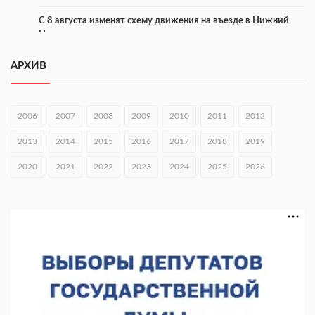
С 8 августа изменят схему движения на въезде в Нижний
Новгород
07.08.2026 15:15
АРХИВ
В Нижегородской области прошло заседание АТК и
оперштаба
2006
2007
2008
2009
2010
2011
2012
07.08.2026 14:54
2013
2014
2015
2016
2017
2018
2019
В Чкаловске спустили на воду «Метеор-120Р»
2020
07.08.2026 14:01
2021
2022
2023
2024
2025
2026
В Нижегородской области выбрали лучшего лесного
пожарного
07.08.2026 13:48
В Нижнем Новгороде отметили 70-летие Дня строителя
07.08.2026 13:15
В Нижегородской области посещаемость спортобъектов