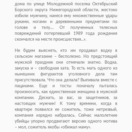
дома по улице Молодежной поселка Октябрьский
Борского округа Нижегородской области, жестоко
избили мужчину, нанеся ему множественные удары
руками, ногами и деревянными предметами по
голове и телу.... От полученных телесных
повреждений потерпевший 1989 года рождения
скончался на месте происшествия...».
Не будем выяснять, кто им продавал водку в
сельском магазине – бесполезно. Но предстоящий
мужской праздник они отмечали знатно. Водка,
закуска и – свободная хата. То есть мать одного из
нынешних фигурантов уголовного дела там
присутствовала. Что она делала? Выпивала вместе с
пацанами. Еще и тосты поначалу пыталась
произносить, как единственная женщина в мужской
компании. Дескать, за вас, за защитников, за
настоящих мужчин! К тому времени, когда в
квартире появился ее сожитель, тоже нетрезвый,
компания изрядно набралась. Сейчас малолетние
убийцы упорно продвигают версию одного мотива
– мол, сожитель якобы «обижал маму».