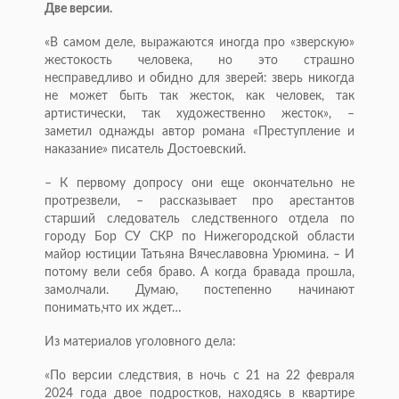
Две версии.
«В самом деле, выражаются иногда про «зверскую»
жестокость человека, но это страшно
несправедливо и обидно для зверей: зверь никогда
не может быть так жесток, как человек, так
артистически, так художественно жесток», –
заметил однажды автор романа «Преступление и
наказание» писатель Достоевский.
– К первому допросу они еще окончательно не
протрезвели, – рассказывает про арестантов
старший следователь следственного отдела по
городу Бор СУ СКР по Нижегородской области
майор юстиции Татьяна Вячеславовна Урюмина. – И
потому вели себя браво. А когда бравада прошла,
замолчали. Думаю, постепенно начинают
понимать,что их ждет…
Из материалов уголовного дела:
«По версии следствия, в ночь с 21 на 22 февраля
2024 года двое подростков, находясь в квартире