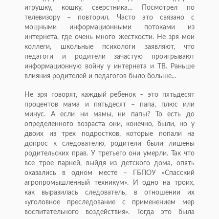
игрушку, кошку, сверстника… Посмотрел по
телевизору – повторил. Часто это связано с
мощными информационными потоками из
интернета, где очень много жесткости. Не зря мои
коллеги, школьные психологи заявляют, что
педагоги и родители зачастую проигрывают
информационную войну у интернета и ТВ. Раньше
влияния родителей и педагогов было больше...
Не зря говорят, каждый ребенок – это пятьдесят
процентов мама и пятьдесят – папа, плюс или
минус. А если ни мамы, ни папы? То есть до
определенного возраста они, конечно, были, но у
двоих из трех подростков, которые попали на
допрос к следователю, родители были лишены
родительских прав. У третьего они умерли. Так что
все трое парней, выйдя из детского дома, опять
оказались в одном месте – ГБПОУ «Спасский
агропромышленный техникум». И одно на троих,
как выразилась следователь, в отношении их
«уголовное преследование с применением мер
воспитательного воздействия». Тогда это была