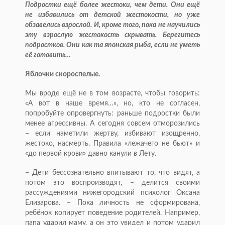
Подростки ещё более жестоки, чем дети. Они ещё
не избавились от детской жестокости, но уже
обзавелись взрослой. И, кроме того, пока не научились
эту взрослую жестокость скрывать. Берегитесь
подростков. Они как та японская рыба, если не уметь
её готовить…
Яблочки скороспелые.
Мы вроде ещё не в том возрасте, чтобы говорить:
«А вот в наше время…», но, кто не согласен,
попробуйте опровергнуть: раньше подростки были
менее агрессивны. А сегодня совсем отморозились
– если наметили жертву, избивают изощренно,
жестоко, насмерть. Правила «лежачего не бьют» и
«до первой крови» давно канули в Лету.
– Дети бессознательно впитывают то, что видят, а
потом это воспроизводят, – делится своими
рассуждениями нижегородский психолог Оксана
Елизарова. – Пока личность не сформирована,
ребёнок копирует поведение родителей. Например,
папа ударил маму, а он это увидел и потом ударил