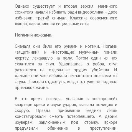
Однако существует и вторая версия: маминого
сожителя начали избивать ради видеоролика – двое
избивали, третий снимал. Классика современного
жанра, наводнившая социальные сети.
Ногами и ножками.
Сначала они били его руками и ногами. Ногами
«защитники» и «настоящие мужчины» пинали
жертву, лежавшую на полу. Потом один из них
схватился за стул. Ударившись о ребра, стул
разлетелся на отдельные орудия убийства. И
дальше они уже избивали несчастного ножками от
стула. Присели отдохнуть, когда тот уже не подавал
признаков жизни.
В это время соседка, услышав в «нехорошей»
квартире крики и звуки ударов, вызвала полицию и
скорую. Правда, прибывшие медики лишь
констатировали смерть потерпевшего. А двоим
изуверам, заключенным под стражу, вскоре
предъявили обвинение в преступлении,