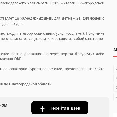
Краснодарского края смогли 1 285 жителей Нижегородской
тавляет 18 календарных дней, для детей – 21, для людей с
ендарных дня.
тно входят в набор социальных услуг (соцпакет). Получение
 не отказался от соцпакета или оставил за собой санаторно-
А
чение можно дистанционно через портал «Госуслуги» либо
деления СФР.
ное санаторно-курортное лечение, представлен на сайте
ии по Нижегородской области
бном
Перейти в
Дзен