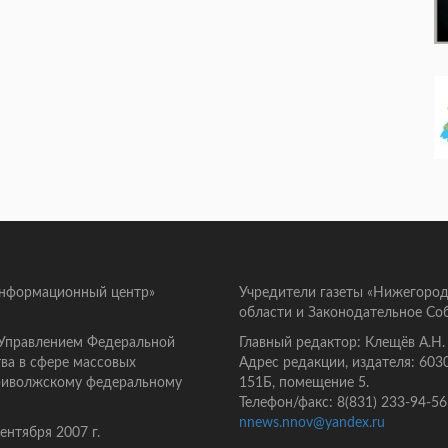
информационный центр»
Учредители газеты «Нижегород
области и Законодательное Со
 Управлением Федеральной
Главный редактор: Клещёв А.Н.
ва в сфере массовых
Адрес редакции, издателя: 603
Приволжскому федеральному
151Б, помещение 5.
Телефон/факс: 8(831) 233-94-56
nnews.nnov@yandex.ru
нтября 2007 г.