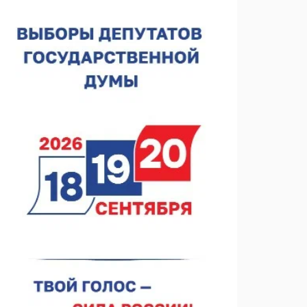
лесного пожарного
07.08.2026 13:48
В Нижнем Новгороде отметили 70-летие Дня
строителя
07.08.2026 13:15
В Нижегородской области посещаемость
спортобъектов выросла на 28%
07.08.2026 12:15
В Нижнем Новгороде прошло совещание
Росгвардии
07.08.2026 12:04
В Нижегородской области созданы четыре ММЦ
07.08.2026 11:46