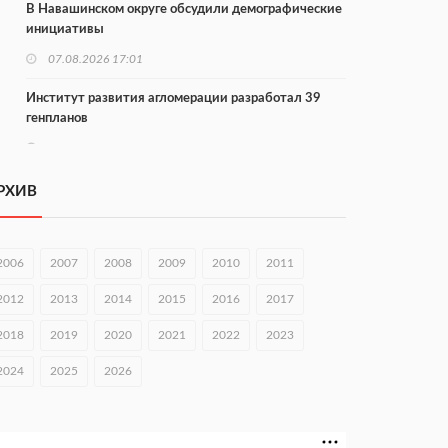
В Навашинском округе обсудили демографические
инициативы
07.08.2026 17:01
Институт развития агломерации разработал 39
генпланов
07.08.2026 16:57
С 8 августа изменят схему движения на въезде в
РХИВ
Нижний Новгород
07.08.2026 15:15
2006
2007
2008
2009
2010
2011
В Нижегородской области прошло заседание АТК и
оперштаба
2012
2013
2014
2015
2016
2017
07.08.2026 14:54
2018
2019
2020
2021
2022
2023
В Чкаловске спустили на воду «Метеор-120Р»
2024
2025
2026
07.08.2026 14:01
В Нижегородской области выбрали лучшего