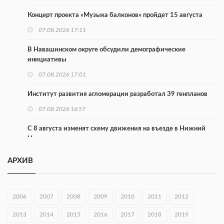
Концерт проекта «Музыка балконов» пройдет 15 августа
07.08.2026 17:11
В Навашинском округе обсудили демографические
инициативы
07.08.2026 17:01
Институт развития агломерации разработал 39 генпланов
07.08.2026 16:57
С 8 августа изменят схему движения на въезде в Нижний
Новгород
07.08.2026 15:15
АРХИВ
В Нижегородской области прошло заседание АТК и
оперштаба
2006
2007
2008
2009
2010
2011
2012
07.08.2026 14:54
2013
2014
2015
2016
2017
2018
2019
В Чкаловске спустили на воду «Метеор-120Р»