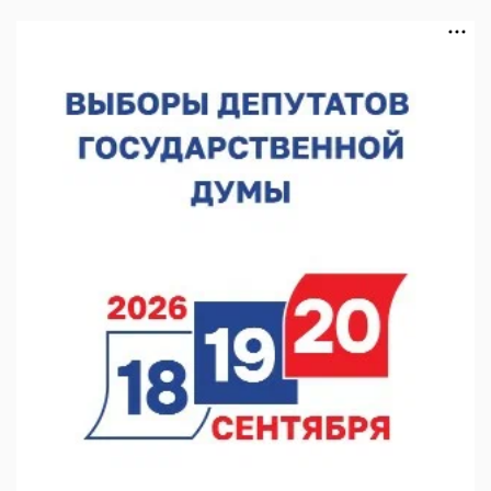
07.08.2026 17:11
В Навашинском округе обсудили демографические
инициативы
07.08.2026 17:01
Институт развития агломерации разработал 39 генпланов
07.08.2026 16:57
С 8 августа изменят схему движения на въезде в Нижний
Новгород
07.08.2026 15:15
В Нижегородской области прошло заседание АТК и
оперштаба
07.08.2026 14:54