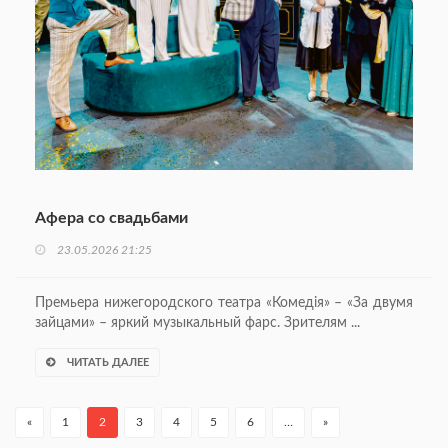
Афера со свадьбами
23.05.2026 21:25
Премьера нижегородского театра «Комедiя» – «За двумя
зайцами» – яркий музыкальный фарс. Зрителям ...
ЧИТАТЬ ДАЛЕЕ
«
1
2
3
4
5
6
…
»