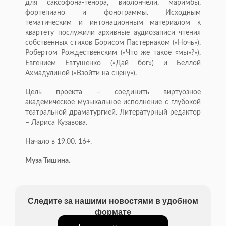
для саксофона-тенора, виолончели, маримбы,
фортепиано и фонограммы. Исходным
тематическим и интонационным материалом к
квартету послужили архивные аудиозаписи чтения
собственных стихов Борисом Пастернаком («Ночь»),
Робертом Рож­дественским («Что же такое «мы»?»),
Евгением Евтушенко («Дай бог») и Беллой
Ахмадулиной («Взойти на сцену»).
Цель проекта – соединить виртуозное
академическое музыкальное исполнение с глубокой
театральной драматургией. Литературный редактор
– Лариса Кузавова.
Начало в 19.00. 16+.
Муза Тишина.
Следите за нашими новостями в удобном
формате