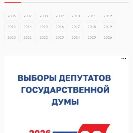
Глеб Никитин направил соболезнования в Нижнекамск
2006
2007
2008
2009
2010
2011
2012
10.08.2026 16:01
2013
2014
2015
2016
2017
2018
2019
В Нижегородской области совершено почти 34 тыс. донаций
2020
2021
2022
2023
2024
2025
2026
10.08.2026 15:53
Около 120 человек прошли медосмотры на фестивале
10.08.2026 14:04
В Нижнем Новгороде пройдет форум «Завтра зависит от
нас»
10.08.2026 13:53
В Нижнем Новгороде сформировали группу добровольцев
БПЛА
10.08.2026 12:23
«Заповедные кварталы» отметят День города в Нижнем