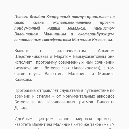
Пятого декабря Концертный пакгауз принимает на
своей сцене экспериментальный проект,
придуманный нашим земляком, пианистом
Валентином Малининым и екетеринбуржцем,
великолепным саксофонистом Михаилом Казаковым.
Вместе с виолончелистом Архипом
Шерстенниковым и Маратом Баймухаметовым они
исполнят программу современных нам сочинений
(исключение – бетховенская «Апассионата»), в том
числе опусы Валентина Малинина и Михаила
Казакова.
Программа отправляет слушателя в путешествие по
времени и стилям – от монументальных аккордов
Бетховена до взволнованных ритмов Винсента
Давида.
Идейным центром станет мировая премьера
квартета Валентина Малинина «Что же такое «мы»?»