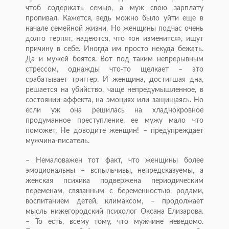
чтоб содержать семью, а муж свою зарплату
пропивал. Кажется, ведь можно было уйти еще в
начале семейной жизни. Но женщины подчас очень
долго терпят, надеются, что «он изменится», ищут
причину в себе. Иногда им просто некуда бежать.
Да и мужей боятся. Вот под таким непрерывным
стрессом, однажды что-то щелкает – это
срабатывает триггер. И женщина, достигшая дна,
решается на убийство, чаще непредумышленное, в
состоянии аффекта, на эмоциях или защищаясь. Но
если уж она решилась на хладнокровное
продуманное преступление, ее мужу мало что
поможет. Не доводите женщин! – предупреждает
мужчина-писатель.
– Немаловажен тот факт, что женщины более
эмоциональны – вспыльчивы, непредсказуемы, а
женская психика подвержена периодическим
переменам, связанным с беременностью, родами,
воспитанием детей, климаксом, – продолжает
мысль нижегородский психолог Оксана Елизарова.
– То есть, всему тому, что мужчине неведомо.