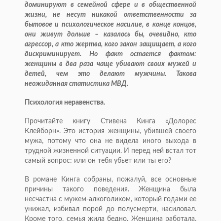
доминируют в семейной сфере и в общественной
жизни, не несут никакой ответственности за
бытовое и психологическое насилие, в конце концов,
они живут дольше – казалось бы, очевидно, кто
агрессор, а кто жертва, кого закон защищает, а кого
дискриминирует. Но факт остается фактом:
женщины в два раза чаще убивают своих мужей и
детей, чем это делают мужчины. Такова
неожиданная статистика МВД.
Психология неравенства.
Прочитайте книгу Стивена Кинга «Долорес
Клейборн». Это история женщины, убившей своего
мужа, потому что она не видела иного выхода в
трудной жизненной ситуации. И перед ней встал тот
самый вопрос: или он тебя убьет или ты его?
В романе Кинга собраны, пожалуй, все основные
причины такого поведения. Женщина была
несчастна с мужем-алкоголиком, который годами ее
унижал, избивал порой до полусмерти, насиловал.
Кроме того, семья жила бедно. Женщина работала,