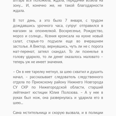
алтарь все положила, ждала, передачки возила на
зону... И, конечно же, не такой благодарности
ждала.
В тот день, а это было 7 января, с трудом
дождавшись урочного часа, супруг отправился в
магазин за опохмелкой. Воскресенье, Рождество,
мороз и солнце... Ксения кромсала на кухне новый
салат, старые-то подъели еще во вчерашнем
застолье. А Виктор, вернувшись, чуть ли не с порога
мат-перемат, затеял скандал. То ли похмелье в
голову ударило, то ли денег оказалось маловато –
теперь уж не имеет значения.
– Он в нее тарелку метнул, за шею схватил и душить
начал, – рассказывает следователь следственного
отдела по Приокскому району Нижнего Новгорода
СУ СКР по Нижегородской области, старший
лейтенант юстиции Юлия Полозова. – А у нее в
руках был нож, она развернулась и ударила его в
шею...
Сама мстительница и скорую вызвала, и в полиции