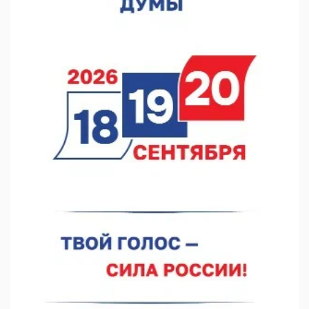
07.08.2026 11:46
Кратковременные перерывы вещания телерадиопрограмм
ожидаются в Нижнем Новгороде до 16 августа в связи с
покраской телебашни
07.08.2026 11:20
В автобусах Арзамаса устанавливают терминалы оплаты
07.08.2026 11:03