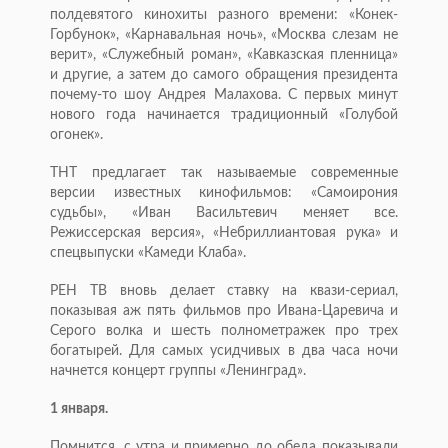
полдевятого кинохиты разного времени: «Конек-
Горбунок», «Карнавальная ночь», «Москва слезам не
верит», «Служебный роман», «Кавказская пленница»
и другие, а затем до самого обращения президента
почему-то шоу Андрея Малахова. С первых минут
нового года начинается традиционный «Голубой
огонек».
ТНТ предлагает так называемые современные
версии известных кинофильмов: «Самоирония
судьбы», «Иван Васильтевич меняет все.
Режиссерская версия», «Небриллиантовая рука» и
спецвыпуски «Камеди Клаба».
РЕН ТВ вновь делает ставку на квази-сериал,
показывая аж пять фильмов про Ивана-Царевича и
Серого волка и шесть полнометражек про трех
богатырей. Для самых усидчивых в два часа ночи
начнется концерт группы «Ленинград».
1 января.
Помнится, с утра и примерно до обеда показывали