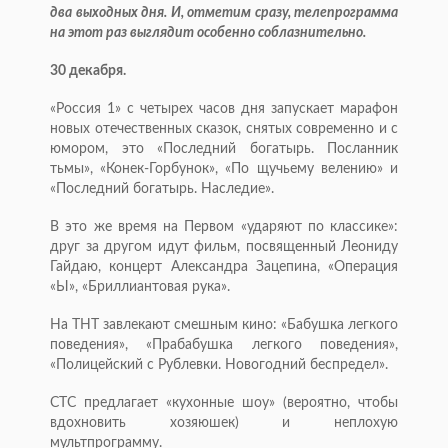
два выходных дня. И, отметим сразу, телепрограмма
на этот раз выглядит особенно соблазнительно.
30 декабря.
«Россия 1» с четырех часов дня запускает марафон
новых отечественных сказок, снятых современно и с
юмором, это «Последний богатырь. Посланник
тьмы», «Конек-Горбунок», «По щучьему велению» и
«Последний богатырь. Наследие».
В это же время на Первом «ударяют по классике»:
друг за другом идут фильм, посвященный Леониду
Гайдаю, концерт Александра Зацепина, «Операция
«Ы», «Бриллиантовая рука».
На ТНТ завлекают смешным кино: «Бабушка легкого
поведения», «Прабабушка легкого поведения»,
«Полицейский с Рублевки. Новогодний беспредел».
СТС предлагает «кухонные шоу» (вероятно, чтобы
вдохновить хозяюшек) и неплохую
мультпрограмму.