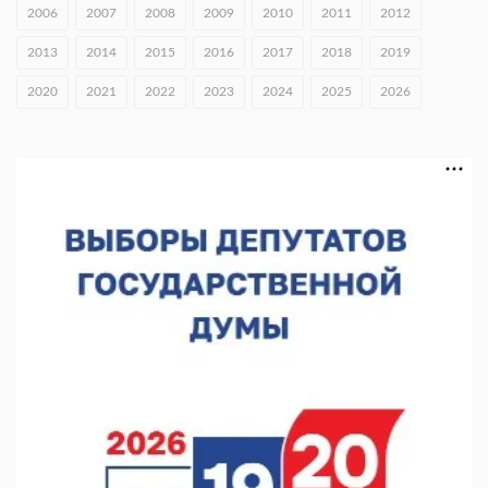
2026»
2006
2007
2008
2009
2010
2011
2012
06.08.2026 16:37
2013
2014
2015
2016
2017
2018
2019
Городец подписал соглашения с Кара-Кулем и Токмоком
2020
2021
2022
2023
2024
2025
2026
06.08.2026 16:26
Экспорт продукции АПК Нижегородской области вырос в 1,9
раза
06.08.2026 16:18
В Нижнем Новгороде открыли фестиваль «Семья
Нижегородская»
06.08.2026 16:08
Нижегородская область подписала соглашения с регионами
Киргизии
06.08.2026 15:26
Видели ночь, бежали всю ночь... На Нижневолжской
набережной прошел необычный забег