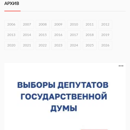
2026»
АРХИВ
06.08.2026 16:37
Городец подписал соглашения с Кара-Кулем и Токмоком
2006
2007
2008
2009
2010
2011
2012
06.08.2026 16:26
2013
2014
2015
2016
2017
2018
2019
Экспорт продукции АПК Нижегородской области вырос в 1,9
2020
2021
2022
2023
2024
2025
2026
раза
06.08.2026 16:18
В Нижнем Новгороде открыли фестиваль «Семья
Нижегородская»
06.08.2026 16:08
Нижегородская область подписала соглашения с регионами
Киргизии
06.08.2026 15:26
Видели ночь, бежали всю ночь... На Нижневолжской
набережной прошел необычный забег