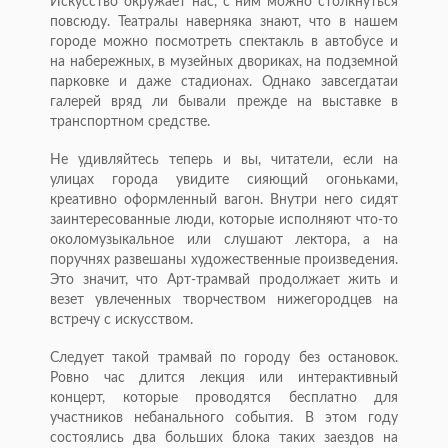
Искусство окружает нас, с ним можно столкнуться
повсюду. Театралы наверняка знают, что в нашем
городе можно посмотреть спектакль в автобусе и
на набережных, в музейных двориках, на подземной
парковке и даже стадионах. Однако завсегдатаи
галерей вряд ли бывали прежде на выставке в
транспортном средстве.
Не удивляйтесь теперь и вы, читатели, если на
улицах города увидите сияющий огоньками,
креативно оформленный вагон. Внутри него сидят
заинтересованные люди, которые исполняют что-то
околомузыкальное или слушают лектора, а на
поручнях развешаны художественные произведения.
Это значит, что Арт-трамвай продолжает жить и
везет увлеченных творчеством нижегородцев на
встречу с искусством.
Следует такой трамвай по городу без остановок.
Ровно час длится лекция или интерактивный
концерт, которые проводятся бесплатно для
участников небанального события. В этом году
состоялись два больших блока таких заездов на