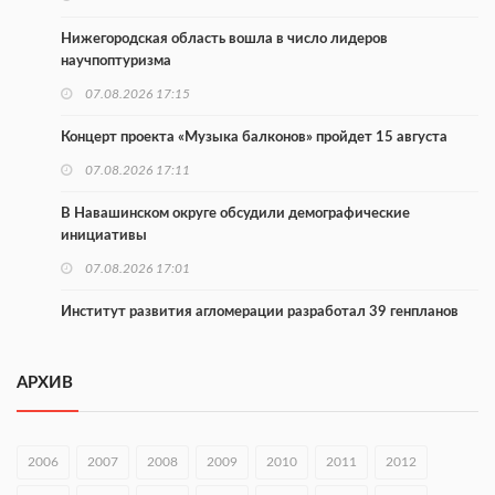
Нижегородская область вошла в число лидеров
научпоптуризма
07.08.2026 17:15
Концерт проекта «Музыка балконов» пройдет 15 августа
07.08.2026 17:11
В Навашинском округе обсудили демографические
инициативы
07.08.2026 17:01
Институт развития агломерации разработал 39 генпланов
07.08.2026 16:57
АРХИВ
С 8 августа изменят схему движения на въезде в Нижний
Новгород
07.08.2026 15:15
2006
2007
2008
2009
2010
2011
2012
В Нижегородской области прошло заседание АТК и