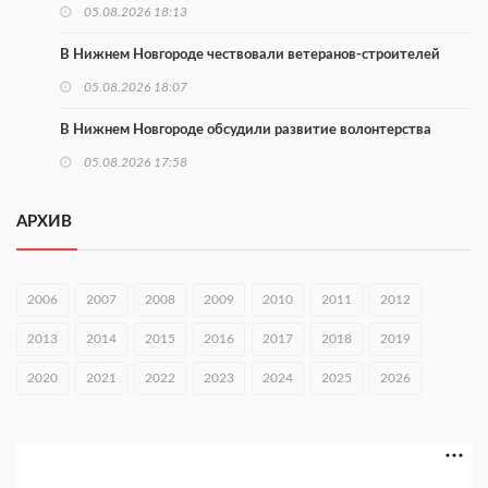
05.08.2026 18:13
В Нижнем Новгороде чествовали ветеранов-строителей
05.08.2026 18:07
В Нижнем Новгороде обсудили развитие волонтерства
05.08.2026 17:58
В Приокском районе утвердили проект КРТ «Ольгино»
АРХИВ
05.08.2026 17:43
Нижегородские волонтеры передали помощь бойцам «БАРС-
2006
2007
2008
2009
2010
2011
2012
НН»
05.08.2026 17:34
2013
2014
2015
2016
2017
2018
2019
Центр «Долголетие по-нижегородски» проведет 50 встреч в
2020
2021
2022
2023
2024
2025
2026
августе
05.08.2026 16:53
Совет молодых ученых начал работу при правительстве