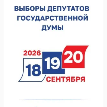
региона
05.08.2026 15:57
16 нижегородцев победили в конкурсе «Большая перемена»
05.08.2026 15:50
Около 800 школ готовят к новому учебному году
05.08.2026 15:23
В Нижнем Новгороде подвели итоги отбора на фестиваль
«Музыка балконов»
05.08.2026 14:04