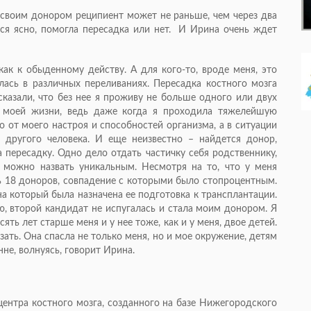
своим донором реципиент может не раньше, чем через два
ится ясно, помогла пересадка или нет. И Ирина очень ждет
как к обыденному действу. А для кого-то, вроде меня, это
ась в различных переливаниях. Пересадка костного мозга
сказали, что без нее я проживу не больше одного или двух
 моей жизни, ведь даже когда я проходила тяжелейшую
 от моего настроя и способностей организма, а в ситуации
 другого человека. И еще неизвестно – найдется донор,
а пересадку. Одно дело отдать частичку себя родственнику,
 можно назвать уникальным. Несмотря на то, что у меня
сь 18 доноров, совпадение с которыми было стопроцентным.
а который была назначена ее подготовка к трансплантации.
ю, второй кандидат не испугалась и стала моим донором. Я
сять лет старше меня и у нее тоже, как и у меня, двое детей.
казать. Она спасла не только меня, но и мое окружение, детям
нне, волнуясь, говорит Ирина.
центра костного мозга, созданного на базе Нижегородского