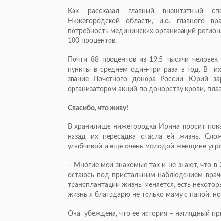
Как рассказал главный внештатный спец
Нижегородской области, и.о. главного в
потребность медицинских организаций региона
100 процентов.
Почти 88 процентов из 19,5 тысячи человек 
пункты в среднем один-три раза в год. В 
звание Почетного донора России. Юрий за
организатором акций по донорству крови, пла
Спасибо, что живу!
В хранилище нижегородка Ирина просит показ
назад их пересадка спасла ей жизнь. Слож
улыбчивой и еще очень молодой женщине угр
– Многие мои знакомые так и не знают, что в 
остаюсь под пристальным наблюдением врачей
трансплантации жизнь меняется, есть некоторы
жизнь я благодарю не только маму с папой, но
Она убеждена, что ее история – наглядный пр