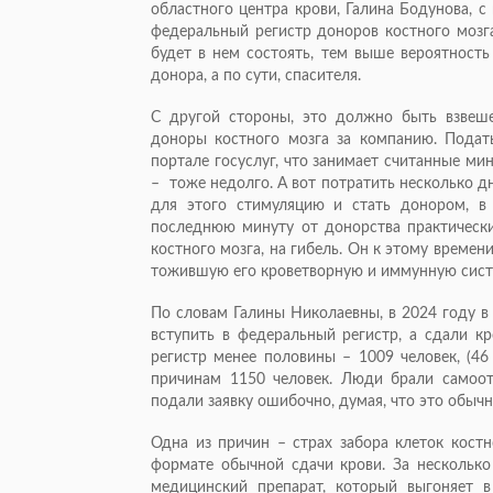
областного центра крови, Галина Бодунова, 
федеральный регистр доноров костного мозг
будет в нем состоять, тем выше вероятность
донора, а по сути, спасителя.
С другой стороны, это должно быть взвеше
доноры костного мозга за компанию. Подат
портале госуслуг, что занимает считанные ми
– тоже недолго. А вот потратить несколько д
для этого стимуляцию и стать донором, в
последнюю минуту от донорства практическ
костного мозга, на гибель. Он к этому време
тожившую его кроветворную и иммунную си
По словам Галины Николаевны, в 2024 году 
вступить в федеральный регистр, а сдали к
регистр менее половины – 1009 человек, (46
причинам 1150 человек. Люди брали самоотв
подали заявку ошибочно, думая, что это обыч
Одна из причин – страх забора клеток костн
формате обычной сдачи крови. За нескольк
медицинский препарат, который выгоняет 