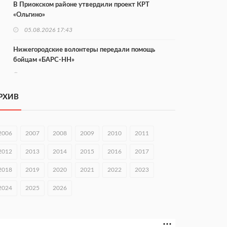
В Приокском районе утвердили проект КРТ
«Ольгино»
05.08.2026 17:43
Нижегородские волонтеры передали помощь
бойцам «БАРС-НН»
05.08.2026 17:34
Центр «Долголетие по-нижегородски» проведет 50
РХИВ
встреч в августе
05.08.2026 16:53
2006
2007
2008
2009
2010
2011
Совет молодых ученых начал работу при
правительстве региона
2012
2013
2014
2015
2016
2017
05.08.2026 15:57
2018
2019
2020
2021
2022
2023
16 нижегородцев победили в конкурсе «Большая
2024
2025
2026
перемена»
05.08.2026 15:50