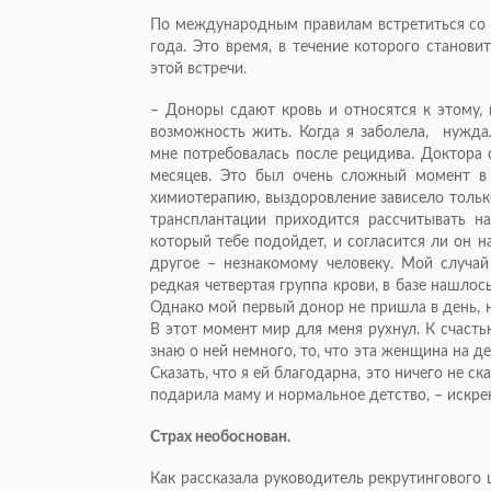
По международным правилам встретиться со 
года. Это время, в течение которого станов
этой встречи.
– Доноры сдают кровь и относятся к этому, 
возможность жить. Когда я заболела, нуждал
мне потребовалась после рецидива. Доктора 
месяцев. Это был очень сложный момент в
химиотерапию, выздоровление зависело только
трансплантации приходится рассчитывать на
который тебе подойдет, и согласится ли он н
другое – незнакомому человеку. Мой случай
редкая четвертая группа крови, в базе нашло
Однако мой первый донор не пришла в день, н
В этот момент мир для меня рухнул. К счасть
знаю о ней немного, то, что эта женщина на де
Сказать, что я ей благодарна, это ничего не с
подарила маму и нормальное детство, – искре
Страх необоснован.
Как рассказала руководитель рекрутингового 