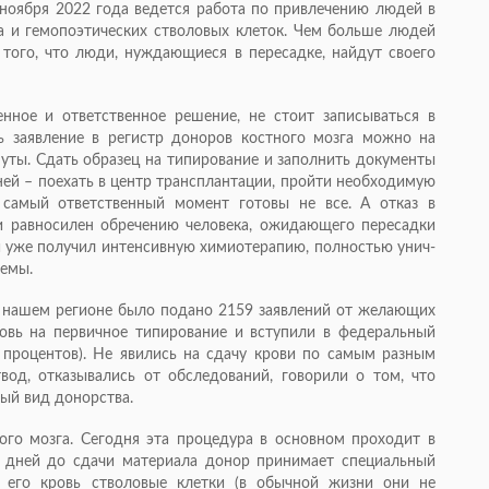
с ноября 2022 года ведется работа по привлечению людей в
а и гемопоэтических стволовых клеток. Чем больше людей
 того, что люди, нуждающиеся в пересадке, найдут своего
нное и ответственное решение, не стоит записываться в
ь заявление в регистр доноров костного мозга можно на
нуты. Сдать образец на типирование и заполнить документы
ней – поехать в центр трансплантации, пройти необходимую
 самый ответственный момент готовы не все. А отказ в
и равносилен обречению человека, ожидающего пересадки
ни уже получил интенсивную химиотерапию, полностью унич­
стемы.
в нашем регионе было подано 2159 заявлений от желающих
ровь на первичное типирование и вступили в федеральный
 процентов). Не явились на сдачу крови по самым разным
од, отказывались от обследований, говорили о том, что
ный вид донорства.
ого мозга. Сегодня эта процедура в основном проходит в
о дней до сдачи материала донор принимает специальный
в его кровь стволовые клетки (в обычной жизни они не