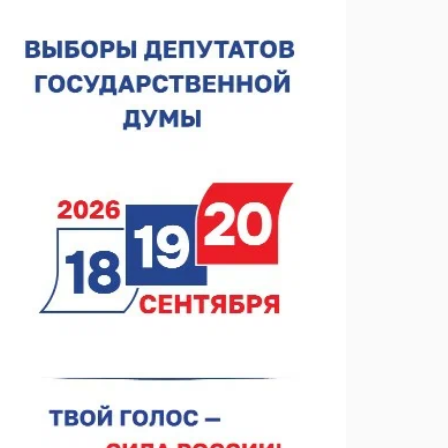
Около 800 школ готовят к новому учебному году
05.08.2026 15:23
В Нижнем Новгороде подвели итоги отбора на
фестиваль «Музыка балконов»
05.08.2026 14:04
Фестиваль SALUT! ИСКРА пройдет в сквере
Свердлова
05.08.2026 12:31
В «Заповедных кварталах» отметят 120-летие
усадьбы Гусевых
05.08.2026 11:28
Нижегородский кадровый центр проведет ярмарки
вакансий в августе
05.08.2026 10:51