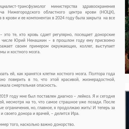
иалист-трансфузиолог министерства здравоохранения
рача Нижегородского областного центра крови (НОЦК),
 в крови и ее компонентах в 2024 году была закрыта на все
– это те, кто кровь сдает регулярно, посещает донорские
их числе Юрий Ненашкин – в прошлом году ему присвоено
ражает своим примером окружающих, коллег, выступает
змы и костного мозга.
ать ей, как хранятся клетки костного мозга. Полтора года
но поверить в то, что этой красивой, жизнерадостной,
ожала смертельная опасность.
2019 году мне был поставлен диагноз – лейкоз. Я и сегодня
, несмотря на то, что самое страшное уже позади. После
е ограничения, но, главное, я продолжаю жить! И теперь за
 и своего донора и врачей, – делится Ира.
имер того, насколько важно донорство.