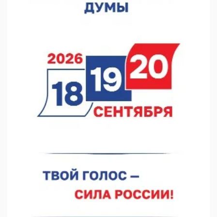
07.08.2026 12:04
В Нижегородской области созданы четыре ММЦ
07.08.2026 11:46
Кратковременные перерывы вещания телерадиопрограмм
ожидаются в Нижнем Новгороде до 16 августа в связи с
покраской телебашни
07.08.2026 11:20