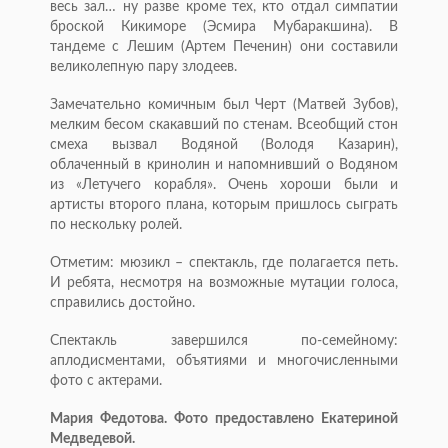
весь зал… ну разве кроме тех, кто отдал симпатии
броской Кикиморе (Эсмира Мубаракшина). В
тандеме с Лешим (Артем Печенин) они составили
великолепную пару злодеев.
Замечательно комичным был Черт (Матвей Зубов),
мелким бесом скакавший по стенам. Всеобщий стон
смеха вызвал Водяной (Володя Казарин),
облаченный в кринолин и напомнивший о Водяном
из «Летучего корабля». Очень хороши были и
артисты второго плана, которым пришлось сыграть
по нескольку ролей.
Отметим: мюзикл – спектакль, где полагается петь.
И ребята, несмотря на возможные мутации голоса,
справились достойно.
Спектакль завершился по-семейному:
аплодисментами, объятиями и многочисленными
фото с актерами.
Мария Федотова. Фото предоставлено Екатериной
Медведевой.