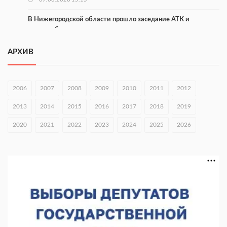
В Нижегородской области прошло заседание АТК и
оперштаба
07.08.2026 14:54
АРХИВ
В Чкаловске спустили на воду «Метеор-120Р»
07.08.2026 14:01
2006
2007
2008
2009
2010
2011
2012
В Нижегородской области выбрали лучшего лесного
2013
2014
2015
2016
2017
2018
2019
пожарного
2020
07.08.2026 13:48
2021
2022
2023
2024
2025
2026
В Нижнем Новгороде отметили 70-летие Дня строителя
07.08.2026 13:15
В Нижегородской области посещаемость спортобъектов
выросла на 28%
07.08.2026 12:15
В Нижнем Новгороде прошло совещание Росгвардии