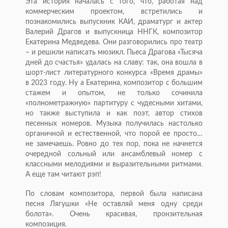
Эта история началась с того, что, работая над
коммерческим проектом, встретились и
познакомились выпускник КАИ, драматург и актер
Валерий Драгов и выпускница ННГК, композитор
Екатерина Медведева. Они разговорились про театр
– и решили написать мюзикл. Пьеса Драгова «Тысяча
дней до счастья» удалась на славу: так, она вошла в
шорт-лист литературного конкурса «Время драмы»
в 2023 году. Ну а Екатерина, композитор с большим
стажем и опытом, не только сочинила
«полнометражную» партитуру с чудесными хитами,
но также выступила и как поэт, автор стихов
песенных номеров. Музыка получилась настолько
органичной и естественной, что порой ее просто…
не замечаешь. Ровно до тех пор, пока не начнется
очередной сольный или ансамблевый номер с
классными мелодиями и выразительными ритмами.
А еще там читают рэп!
По словам композитора, первой была написана
песня Лягушки «Не оставляй меня одну среди
болота». Очень красивая, пронзительная
композиция.