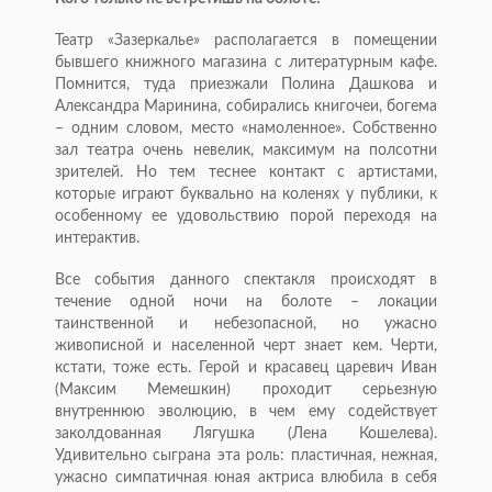
Театр «Зазеркалье» располагается в помещении
бывшего книжного магазина с литературным кафе.
Помнится, туда приезжали Полина Дашкова и
Александра Маринина, собирались книгочеи, богема
– одним словом, место «намоленное». Собственно
зал театра очень невелик, максимум на полсотни
зрителей. Но тем теснее контакт с артистами,
которые играют буквально на коленях у публики, к
особенному ее удовольствию порой переходя на
интерактив.
Все события данного спектакля происходят в
течение одной ночи на болоте – локации
таинственной и небезопасной, но ужасно
живописной и населенной черт знает кем. Черти,
кстати, тоже есть. Герой и красавец царевич Иван
(Максим Мемешкин) проходит серьезную
внутреннюю эволюцию, в чем ему содействует
заколдованная Лягушка (Лена Кошелева).
Удивительно сыграна эта роль: пластичная, нежная,
ужасно симпатичная юная актриса влюбила в себя