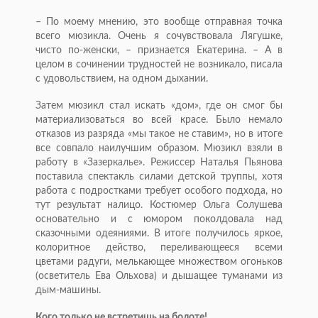
– По моему мнению, это вообще отправная точка
всего мюзикла. Очень я сочувствовала Лягушке,
чисто по-женски, – признается Екатерина. – А в
целом в сочинении трудностей не возникало, писала
с удовольствием, на одном дыхании.
Затем мюзикл стал искать «дом», где он смог бы
материализоваться во всей красе. Было немало
отказов из разряда «мы такое не ставим», но в итоге
все совпало наилучшим образом. Мюзикл взяли в
работу в «Зазеркалье». Режиссер Наталья Пьянова
поставила спектакль силами детской труппы, хотя
работа с подростками требует особого подхода, но
тут результат налицо. Костюмер Ольга Солушева
основательно и с юмором поколдовала над
сказочными одеяниями. В итоге получилось яркое,
колоритное действо, переливающе­еся всеми
цветами радуги, мелькающее множеством огоньков
(осветитель Ева Ольхова) и дышащее туманами из
дым-машины.
Кого только не встретишь на болоте!