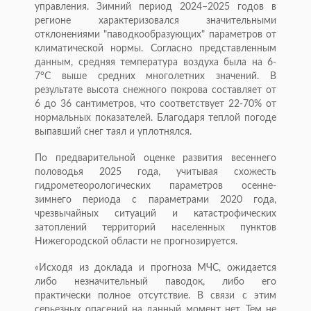
управления. Зимний период 2024–2025 годов в
регионе характеризовался значительными
отклонениями "паводкообразующих" параметров от
климатической нормы. Согласно представленным
данным, средняя температура воздуха была на 6-
7°С выше средних многолетних значений. В
результате высота снежного покрова составляет от
6 до 36 сантиметров, что соответствует 22-70% от
нормальных показателей. Благодаря теплой погоде
выпавший снег таял и уплотнялся.
По предварительной оценке развития весеннего
половодья 2025 года, учитывая схожесть
гидрометеорологических параметров осенне-
зимнего периода с параметрами 2020 года,
чрезвычайных ситуаций и катастрофических
затоплений территорий населенных пунктов
Нижегородской области не прогнозируется.
«Исходя из доклада и прогноза МЧС, ожидается
либо незначительный паводок, либо его
практически полное отсутствие. В связи с этим
серьезных опасений на данный момент нет. Тем не