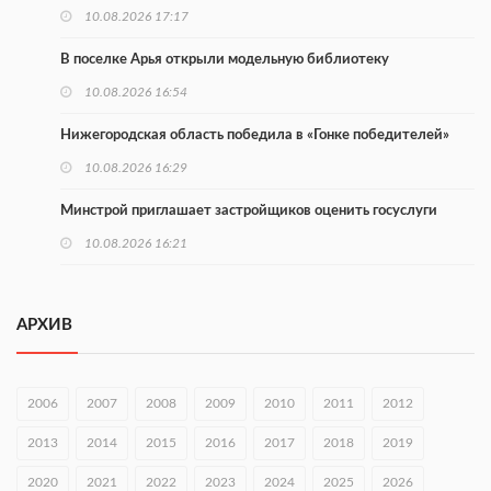
10.08.2026 17:17
В поселке Арья открыли модельную библиотеку
10.08.2026 16:54
Нижегородская область победила в «Гонке победителей»
10.08.2026 16:29
Минстрой приглашает застройщиков оценить госуслуги
10.08.2026 16:21
Более 160 тыс. нижегородцев участвуют в проекте
Минтруда
АРХИВ
10.08.2026 16:14
Глеб Никитин направил соболезнования в Нижнекамск
2006
2007
2008
2009
2010
2011
2012
10.08.2026 16:01
2013
2014
2015
2016
2017
2018
2019
В Нижегородской области совершено почти 34 тыс. донаций
2020
2021
2022
2023
2024
2025
2026