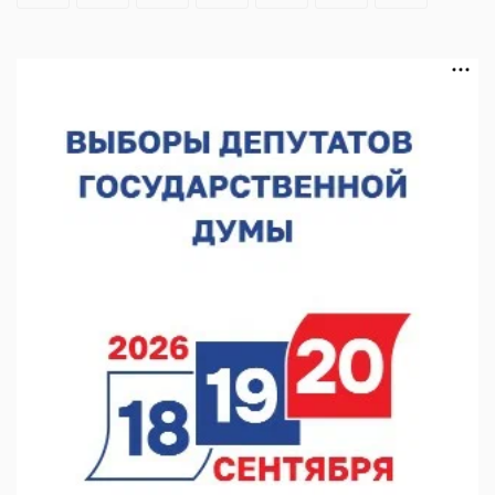
10.08.2026 15:53
Около 120 человек прошли медосмотры на фестивале
10.08.2026 14:04
В Нижнем Новгороде пройдет форум «Завтра зависит от
нас»
10.08.2026 13:53
В Нижнем Новгороде сформировали группу добровольцев
БПЛА
10.08.2026 12:23
«Заповедные кварталы» отметят День города в Нижнем
10.08.2026 11:53