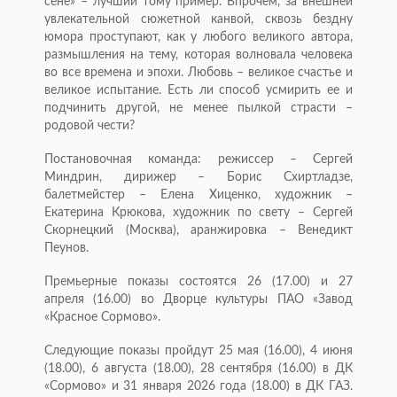
сене» – лучший тому пример. Впрочем, за внешней
увлекательной сюжетной канвой, сквозь бездну
юмора проступают, как у любого великого автора,
размышления на тему, которая волновала человека
во все времена и эпохи. Любовь – великое счастье и
великое испытание. Есть ли способ усмирить ее и
подчинить другой, не менее пылкой страсти –
родовой чести?
Постановочная команда: режиссер – Сергей
Миндрин, дирижер – Борис Схиртладзе,
балетмейстер – Елена Хиценко, художник –
Екатерина Крюкова, художник по свету – Сергей
Скорнецкий (Москва), аранжировка – Венедикт
Пеунов.
Премьерные показы состоятся 26 (17.00) и 27
апреля (16.00) во Дворце культуры ПАО «Завод
«Красное Сормово».
Следующие показы пройдут 25 мая (16.00), 4 июня
(18.00), 6 августа (18.00), 28 сентября (16.00) в ДК
«Сормово» и 31 января 2026 года (18.00) в ДК ГАЗ.