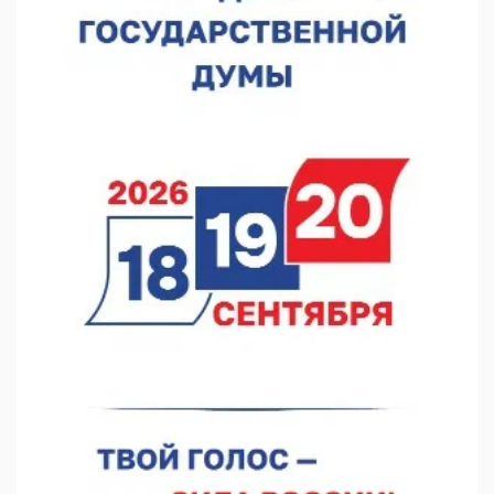
Видели ночь, бежали всю ночь... На Нижневолжской
набережной прошел необычный забег
06.08.2026 15:25
Они закрыли наш гештальт
06.08.2026 15:05
Нижегородские хирурги выполнили трансоральную
операцию на щитовидной железе
06.08.2026 15:03
Более 30 нижегородцев прошли обучение для соцконтракта
06.08.2026 14:46