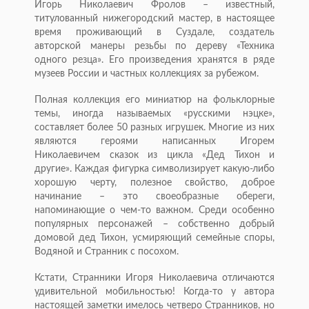
Игорь Николаевич Фролов – известный,
титулованный нижегородский мастер, в настоящее
время проживающий в Суздале, создатель
авторской манеры резьбы по дереву «Техника
одного резца». Его произведения хранятся в ряде
музеев России и частных коллекциях за рубежом.
Полная коллекция его миниатюр на фольклорные
темы, иногда называемых «русскими нэцке»,
составляет более 50 разных игрушек. Многие из них
являются героями написанных Игорем
Николаевичем сказок из цикла «Дед Тихон и
другие». Каждая фигурка символизирует какую-либо
хорошую черту, полезное свойство, доброе
начинание – это своеобразные обереги,
напоминающие о чем-то важном. Среди особенно
популярных персонажей – собственно добрый
домовой дед Тихон, усмиряющий семейные споры,
Водяной и Странник с посохом.
Кстати, Странники Игоря Николаевича отличаются
удивительной мобильностью! Когда-то у автора
настоящей заметки имелось четверо Странников, но