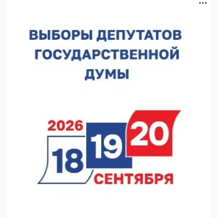
07.08.2026 12:15
В Нижнем Новгороде прошло совещание Росгвардии
07.08.2026 12:04
В Нижегородской области созданы четыре ММЦ
07.08.2026 11:46
Кратковременные перерывы вещания телерадиопрограмм
ожидаются в Нижнем Новгороде до 16 августа в связи с
покраской телебашни
07.08.2026 11:20
В автобусах Арзамаса устанавливают терминалы оплаты
07.08.2026 11:03