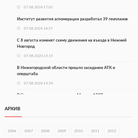
07.08.2026 17:01
Институт развития агломерации разработал 39 генпланов
07.08.2026 16:57
С 8 августа изменят схему движения на въезде в Нижний
Новгород
07.08.2026 15:15
В Нижегородской области прошло заседание АТК и
оперштаба
07.08.2026 14:54
В Чкаловске спустили на воду «Метеор-120Р»
07.08.2026 14:01
АРХИВ
В Нижегородской области выбрали лучшего лесного
пожарного
2006
2007
2008
2009
2010
2011
2012
07.08.2026 13:48