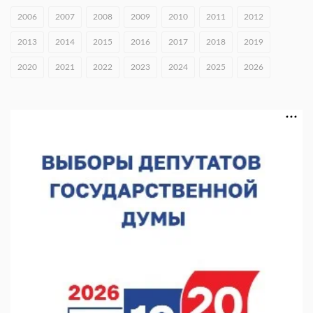
05.08.2026 15:57
2006
2007
2008
2009
2010
2011
2012
16 нижегородцев победили в конкурсе «Большая перемена»
2013
2014
2015
2016
2017
2018
2019
05.08.2026 15:50
2020
2021
2022
2023
2024
2025
2026
Около 800 школ готовят к новому учебному году
05.08.2026 15:23
В Нижнем Новгороде подвели итоги отбора на фестиваль
«Музыка балконов»
05.08.2026 14:04
Фестиваль SALUT! ИСКРА пройдет в сквере Свердлова
05.08.2026 12:31
В «Заповедных кварталах» отметят 120-летие усадьбы
Гусевых
05.08.2026 11:28
Нижегородский кадровый центр проведет ярмарки вакансий