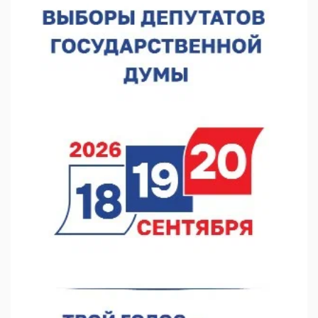
В Нижнем Новгороде прошло совещание Росгвардии
07.08.2026 12:04
В Нижегородской области созданы четыре ММЦ
07.08.2026 11:46
Кратковременные перерывы вещания телерадиопрограмм
ожидаются в Нижнем Новгороде до 16 августа в связи с
покраской телебашни
07.08.2026 11:20
В автобусах Арзамаса устанавливают терминалы оплаты
07.08.2026 11:03