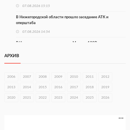
07.08.2026 15:15
В Нижегородской области прошло заседание АТК и
оперштаба
07.08.2026 14:54
В Чкаловске спустили на воду «Метеор-120Р»
07.08.2026 14:01
АРХИВ
В Нижегородской области выбрали лучшего лесного
пожарного
2006
2007
2008
2009
2010
2011
2012
07.08.2026 13:48
2013
2014
2015
2016
2017
2018
2019
В Нижнем Новгороде отметили 70-летие Дня строителя
2020
07.08.2026 13:15
2021
2022
2023
2024
2025
2026
В Нижегородской области посещаемость спортобъектов
выросла на 28%
07.08.2026 12:15