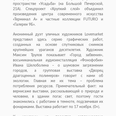
пространстве «Усадьба» (на Большой Печерской,
21А). Спецпроект «Хрупкий слой» объединил
произведения центра современного искусства
«Терминал А» и частные коллекции FUTURO и
«Галереи 9Б».
Анонимный дуэт уличных художников Lovemarket
представил здесь серию графических работ,
созданных на основе спутниковых снимков
крупнейших ураганов десятилетия. Художник
Максим Трулов показывает «Город забвения»,
восьмиканальная аудиоинсталляция «Фонофобия»
Ивана Шелоболина – о шумовом загрязнении
городов, а групповая выставка «Дворец
драгоценных полимеров» говорит с нами об
экологии. Главная же их тема – проблема
потребления ресурсов. Примечательный факт: на
вернисаже выставки, рассказывающей о природе и
человеке, в здании погас свет, поэтому гости
знакомились с работами в темноте, подсвечивая их
фонариками. Выставка работает по 17 ноября. (0+).