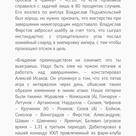
бросков в «рамку» – 45:16, то есть Кульбаков
справился с задачей лишь в 80 процентах случаев.
Его коллега по амплуа Владислав Подъяпольский
был хорош, но нужно признать, что мастерства при
завершении нижегородцам недоставало. Владислав
Фирстов забросил шайбу за счет того, что сыграл
нестандартно: с отрицательного угла послал
хоккейный снаряд в экипировку кипера, с тем чтобы
произошел отскок в цель.
«Владение преимуществом не означает, что ты
выиграешь. Надо быть злее на чужом пятачке и
работать над завершением», – констатировал
Алексей Исаков. Он упомянул о том, что это пятая
игра с интервалом через день, объяснив таким
образом изменения в линии атаки. Наши пятерки
были такими: Журавлев – Конюшков (А), Гончарук –
Летунов – Артамонов; Нарделла – Силаев, Чефанов
– Кручинин (К) – Рожков; Сизов (А) – Бойков,
Соколов – Виноградов – Фирстов; Александров;
Шавин – Шевченко – Яремчук; Белевич (игровое
время – 1.31 в третьем периоде). Дебютировал в
нашей команде КХЛ привлеченный из фарм-клуба