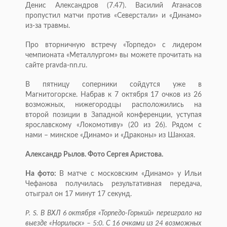
Денис Александров (7.47). Василий Атанасов
пропустил матчи против «Северстали» и «Динамо»
из-за травмы.
Про вторничную встречу «Торпедо» с лидером
чемпионата «Металлургом» вы можете прочитать на
сайте pravda-nn.ru.
В пятницу соперники сойдутся уже в
Магнитогорске. Набрав к 7 октября 17 очков из 26
возможных, нижегородцы расположились на
второй позиции в Западной конференции, уступая
ярославскому «Локомотиву» (20 из 26). Рядом с
нами – минское «Динамо» и «Драконы» из Шанхая.
Александр Рылов. Фото Сергея Аристова.
На фото:
В матче с московским «Динамо» у Ильи
Чефанова получилась результативная передача,
отыграл он 17 минут 17 секунд.
P. S. В ВХЛ 6 октября «Торпедо-Горький» переиграло на
выезде «Норильск» – 5:0. С 16 очками из 24 возможных