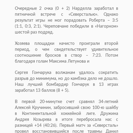
Очередные 2 очка (0 + 2) Нарделла заработал в
пятничной встрече с «Северсталью». Однако
результат игры не мог порадовать Роберта – 3:5
(1:1, 0:3, 2:1). Череповчане победили в «Нагорном»
шестой раз подряд.
Хозяева площадки начисто проиграли второй
период, о чем свидетельствует удивительное
соотношение бросков в створ – 7:23. Потом
благодаря голам Максима Летунова и
Сергея Гончарука волжанам удалось сократить
разрыв до минимума, но до камбэка дело не дошло.
Наш лучший бомбардир Гончарук в 13 играх
заработал 13 баллов (8 + 5).
В первой 20-минутке счет сравнял 34-летний
Алексей Кручинин, забросивший свою 100-ю шайбу
в Континентальной хоккейной лиге. Дружина
Андрея Козырева в итоге перебросала нас с
разницей +14 (40:26). Первый матч за «Северсталь»
провел восстановившийся после травмы Данил