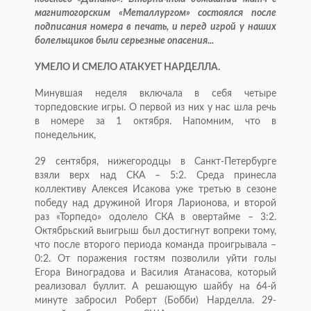
магнитогорским «Металлургом» состоялся после
подписания номера в печать, и перед игрой у наших
болельщиков были серьезные опасения...
УМЕЛО И СМЕЛО АТАКУЕТ НАРДЕЛЛА.
Минувшая неделя включала в себя четыре
торпедовские игры. О первой из них у нас шла речь
в номере за 1 октября. Напомним, что в
понедельник,
29 сентября, нижегородцы в Санкт-Петербурге
взяли верх над СКА – 5:2. Среда принесла
коллективу Алексея Исакова уже третью в сезоне
победу над дружиной Игоря Ларионова, и второй
раз «Торпедо» одолело СКА в овертайме – 3:2.
Октябрьский выигрыш был достигнут вопреки тому,
что после второго периода команда проигрывала –
0:2. От поражения гостям позволили уйти голы
Егора Виноградова и Василия Атанасова, который
реализовал буллит. А решающую шайбу на 64-й
минуте забросил Роберт (Бобби) Нарделла. 29-