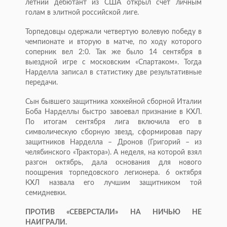
летний дебютант из США открыл счет личным
голам в элитной российской лиге.
Торпедовцы одержали четвертую волевую победу в
чемпионате и вторую в матче, по ходу которого
соперник вел 2:0. Так же было 14 сентября в
выездной игре с московским «Спартаком». Тогда
Нарделла записал в статистику две результативные
передачи.
Сын бывшего защитника хоккейной сборной Италии
Боба Нарделлы быстро завоевал признание в КХЛ.
По итогам сентября лига включила его в
символическую сборную звезд, сформировав пару
защитников Нарделла – Дронов (Григорий – из
челябинского «Трактора»). А неделя, на которой взял
разгон октябрь, дала основания для нового
поощрения торпедовского легионера. 6 октября
КХЛ назвала его лучшим защитником той
семидневки.
ПРОТИВ «СЕВЕРСТАЛИ» НА НИЧЬЮ НЕ
НАИГРАЛИ.