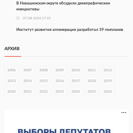
В Навашинском округе обсудили демографические
инициативы
07.08.2026 17:01
Институт развития агломерации разработал 39 генпланов
07.08.2026 16:57
АРХИВ
С 8 августа изменят схему движения на въезде в Нижний
Новгород
07.08.2026 15:15
2006
2007
2008
2009
2010
2011
2012
В Нижегородской области прошло заседание АТК и
2013
2014
2015
2016
2017
2018
2019
оперштаба
2020
07.08.2026 14:54
2021
2022
2023
2024
2025
2026
В Чкаловске спустили на воду «Метеор-120Р»
07.08.2026 14:01
В Нижегородской области выбрали лучшего лесного
пожарного