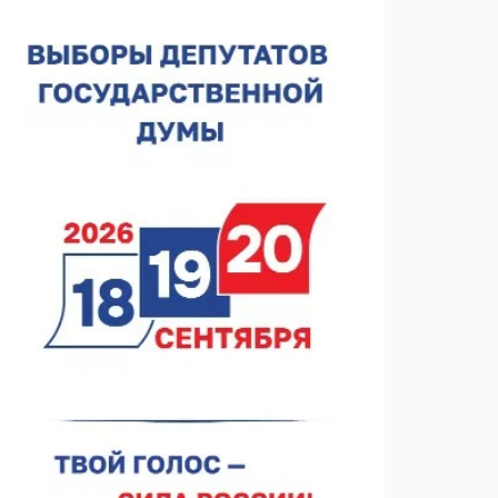
Нижегородская область подписала соглашения с
регионами Киргизии
06.08.2026 15:26
Видели ночь, бежали всю ночь... На
Нижневолжской набережной прошел необычный
забег
06.08.2026 15:25
Они закрыли наш гештальт
06.08.2026 15:05
Нижегородские хирурги выполнили трансоральную
операцию на щитовидной железе
06.08.2026 15:03
Более 30 нижегородцев прошли обучение для
соцконтракта
06.08.2026 14:46