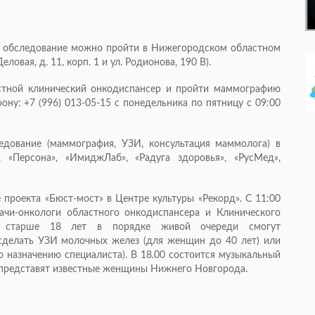
е обследование можно пройти в Нижегородском областном
овая, д. 11, корп. 1 и ул. Родионова, 190 В).
стной клинический онкодиспансер и пройти маммографию
ону: +7 (996) 013-05-15 с понедельника по пятницу с 09:00
едование (маммография, УЗИ, консультация маммолога) в
, «Персона», «ИмиджЛаб», «Радуга здоровья», «РусМед»,
 проекта «Бюст-мост» в Центре культуры «Рекорд». С 11:00
ачи-онкологи областного онкодиспансера и Клинического
ие старше 18 лет в порядке живой очереди смогут
 сделать УЗИ молочных желез (для женщин до 40 лет) или
назначению специалиста). В 18.00 состоится музыкальный
й представят известные женщины Нижнего Новгорода.