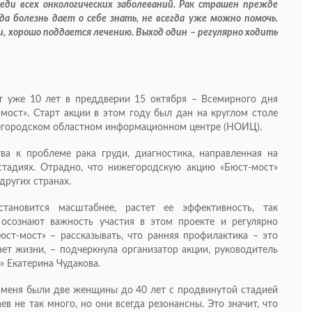
еди всех онкологических заболеваний. Рак страшен прежде
гда болезнь дает о себе знать, не всегда уже можно помочь.
и, хорошо поддается лечению. Выход один – регулярно ходить
т уже 10 лет в преддверии 15 октября – Всемирного дня
мост». Старт акции в этом году был дан на круглом столе
жегородском областном информационном центре (НОИЦ).
а к проблеме рака груди, диагностика, направленная на
стадиях. Отрадно, что нижегородскую акцию «Бюст-мост»
других странах.
ановится масштабнее, растет ее эффективность, так
 осознают важность участия в этом проекте и регулярно
юст-мост» – рассказывать, что ранняя профилактика – это
ает жизни, – подчеркнула организатор акции, руководитель
 Екатерина Чудакова.
у меня были две женщины до 40 лет с продвинутой стадией
ев не так много, но они всегда резонансны. Это значит, что