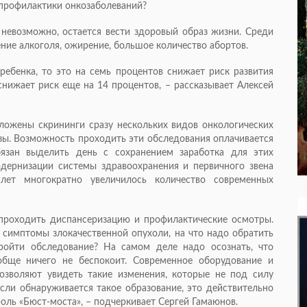
 профилактики онкозаболеваний?
невозможно, остается вести здоровый образ жизни. Среди
ение алкоголя, ожирение, большое количество абортов.
ебенка, то это на семь процентов снижает риск развития
 снижает риск еще на 14 процентов, – рассказывает Алексей
ложены скрининги сразу нескольких видов онкологических
езы. Возможность проходить эти обследования оплачивается
бязан выделить день с сохранением заработка для этих
дернизации системы здравоохранения и первичного звена
лет многократно увеличилось количество современных
проходить диспансеризацию и профилактические осмотры.
 симптомы злокачественной опухоли, на что надо обратить
пройти обследование? На самом деле надо осознать, что
обще ничего не беспокоит. Современное оборудование и
озволяют увидеть такие изменения, которые не под силу
Если обнаруживается такое образование, это действительно
оль «Бюст-моста», – подчеркивает Сергей Гамаюнов.