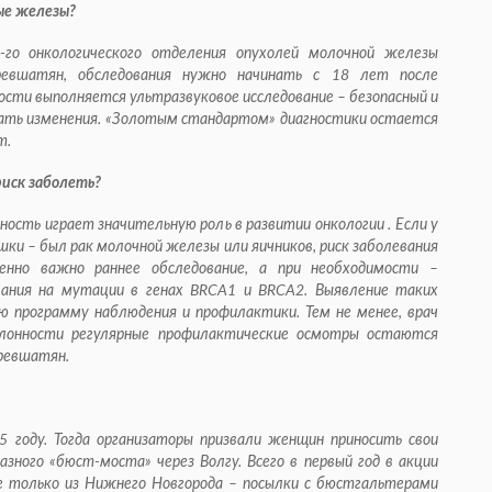
ые железы?
-го онкологического отделения опухолей молочной железы
евшатян, обследования нужно начинать с 18 лет после
мости выполняется ультразвуковое исследование – безопасный и
ть изменения. «Золотым стандартом» диагностики остается
т.
риск заболеть?
ость играет значительную роль в развитии онкологии . Если у
шки – был рак молочной железы или яичников, риск заболевания
енно важно раннее обследование, а при необходимости –
вания на мутации в генах BRCA1 и BRCA2. Выявление таких
 программу наблюдения и профилактики. Тем не менее, врач
клонности регулярные профилактические осмотры остаются
Аревшатян.
 году. Тогда организаторы призвали женщин приносить свои
зного «бюст-моста» через Волгу. Всего в первый год в акции
е только из Нижнего Новгорода – посылки с бюстгальтерами