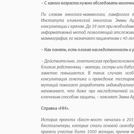
– С какого возраста нужно обследовать молочн
По словам онколога-маммолога, лимфолога 6
Института клинической онкологии Эммы Ар
консультации с врачом. До 39 лет при необходи
информативный метод, позволяющий отслежива
маммография, ее назначают пациенткам с 40 ле
– Как понять, есть плохая наследственность и 
– Действительно, генетическая предрасположенн
близких родственниц – матери, сестры или бабу
заметно повышается. В таких случаях особ
консультация генетика и проведение тестиро
мутаций помогает разработать индивидуальную
напоминает, что даже при наследственной с
ключевым способом защиты, – поясняет Эмма 
Справка «НН».
История проекта «Бюст-мост» началась в 2015
бюстгальтеры, которые стали основой своеобра
приняли участие более 1000 женщин, причем н