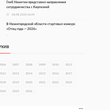
Глеб Никитин представил направления
сотрудничества с Киргизией
06.08.2026 16:44
В Нижегородской области стартовал конкурс
«Отец года — 2026»
06.08.2026 16:37
Городец подписал соглашения с Кара-Кулем и
РХИВ
Токмоком
06.08.2026 16:26
2006
2007
2008
2009
2010
2011
Экспорт продукции АПК Нижегородской области
вырос в 1,9 раза
2012
2013
2014
2015
2016
2017
06.08.2026 16:18
2018
2019
2020
2021
2022
2023
В Нижнем Новгороде открыли фестиваль «Семья
2024
2025
2026
Нижегородская»
06.08.2026 16:08