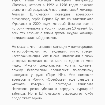
турах. Наша команда повторила антирекорд
«Тюмени», которая в 1992 и 1998 годах показала
аналогичный результат. А наставник нашей команды
Алексей Шпилевский повторил тренерский
антирекорд серба Бориса Буняка из элистинского
«Уралана» в 2000 году, который быстрее всех в
истории чемпионата России проиграл 10 матчей. Во
всех тех сезонах с таким грузом неудач команды
покидали элитный дивизион.
Не сказать, что нынешняя ситуация у нижегородцев
катастрофическая, но тенденция, мягко говоря,
настораживающая. Уже и сам Шпилевский в своих
интервью намекает на то, мол, не ждите от меня
чудес. Многих специалистов, кстати, удивляет,
почему белорусский специалист по-прежнему
находится у руля «Пари НН». Уже поменяли
тренеров в «Сочи», «Оренбурге», еще раньше в
«Ахмате», который с приходом Станислава
Черчесова резко убежал в середину турнирной
таблицы. Но в Шпилевского руководство клуба
продолжает верить.