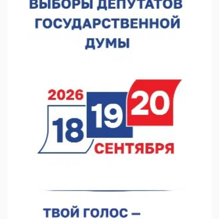
05.08.2026 14:04
Фестиваль SALUT! ИСКРА пройдет в сквере Свердлова
05.08.2026 12:31
В «Заповедных кварталах» отметят 120-летие усадьбы
Гусевых
05.08.2026 11:28
Нижегородский кадровый центр проведет ярмарки вакансий
в августе
05.08.2026 10:51