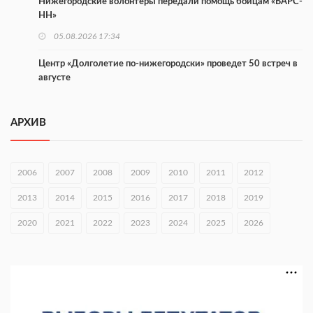
Нижегородские волонтеры передали помощь бойцам «БАРС-
НН»
05.08.2026 17:34
Центр «Долголетие по-нижегородски» проведет 50 встреч в
августе
05.08.2026 16:53
АРХИВ
Совет молодых ученых начал работу при правительстве
региона
05.08.2026 15:57
2006
2007
2008
2009
2010
2011
2012
16 нижегородцев победили в конкурсе «Большая перемена»
2013
2014
2015
2016
2017
2018
2019
05.08.2026 15:50
2020
2021
2022
2023
2024
2025
2026
Около 800 школ готовят к новому учебному году
05.08.2026 15:23
В Нижнем Новгороде подвели итоги отбора на фестиваль
«Музыка балконов»