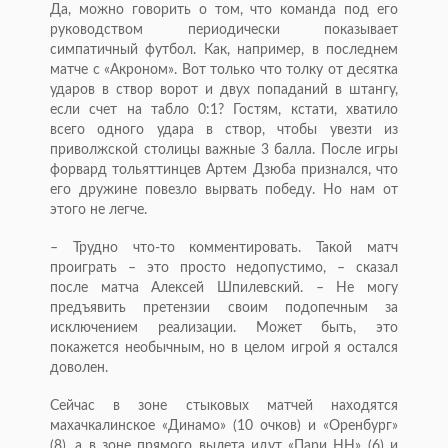
Да, можно говорить о том, что команда под его
руководством периодически показывает
симпатичный футбол. Как, например, в последнем
матче с «Акроном». Вот только что толку от десятка
ударов в створ ворот и двух попаданий в штангу,
если счет на табло 0:1? Гостям, кстати, хватило
всего одного удара в створ, чтобы увезти из
приволжской столицы важные 3 балла. После игры
форвард тольяттинцев Артем Дзюба признался, что
его дружине повезло вырвать победу. Но нам от
этого не легче.
– Трудно что-то комментировать. Такой матч
проиграть – это просто недопустимо, – сказал
после матча Алексей Шпилевский. – Не могу
предъявить претензии своим подопечным за
исключением реализации. Может быть, это
покажется необычным, но в целом игрой я остался
доволен.
Сейчас в зоне стыковых матчей находятся
махачкалинское «Динамо» (10 очков) и «Оренбург»
(8), а в зоне прямого вылета идут «Пари НН» (6) и