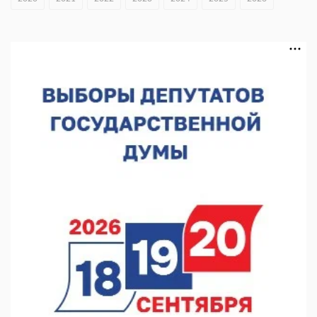
Нижегородская»
06.08.2026 16:08
Нижегородская область подписала соглашения с регионами
Киргизии
06.08.2026 15:26
Видели ночь, бежали всю ночь... На Нижневолжской
набережной прошел необычный забег
06.08.2026 15:25
Они закрыли наш гештальт
06.08.2026 15:05
Нижегородские хирурги выполнили трансоральную
операцию на щитовидной железе
06.08.2026 15:03
Более 30 нижегородцев прошли обучение для соцконтракта
06.08.2026 14:46