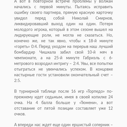
А вот в повторной встрече проблемы у волжан
начались с первой минуты. Пытаясь исправить
ошибку своего партнера, прямую красную карточку
увидел перед собой Николай Смирнов,
ликвидировавший выход один на один. Потеря
молодого игрока, который в этом сезоне вышел на
лидирующие роли, не могла не сказаться. Но,
конечно же, не так явно, чтобы к 18-й минуте
«гореть» 0:4. Перед уходом на перерыв наш лучший
бомбардир Чишкала забил свой 10-й мяч в
чемпионате, а на 25-й минуте Габриэль с 6-
метрового возродил интригу – 2:4. Увы, все попытки
отыграться не увенчались успехом. В концовке
настырные гости установили окончательный счет –
2:5.
В турнирной таблице после 16 игр «Торпедо» по-
прежнему идет седьмым, имея в своей копилке 24
очка. На 4 балла больше у «Тюмени», а вот
отставание от пятой позиции составляет уже 12
очков.
А впереди нас ждет еще один ершистый соперник –