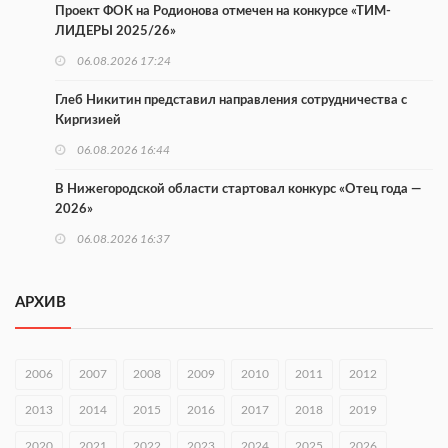
Проект ФОК на Родионова отмечен на конкурсе «ТИМ-
ЛИДЕРЫ 2025/26»
06.08.2026 17:24
Глеб Никитин представил направления сотрудничества с
Киргизией
06.08.2026 16:44
В Нижегородской области стартовал конкурс «Отец года —
2026»
06.08.2026 16:37
Городец подписал соглашения с Кара-Кулем и Токмоком
АРХИВ
06.08.2026 16:26
Экспорт продукции АПК Нижегородской области вырос в 1,9
раза
2006
2007
2008
2009
2010
2011
2012
06.08.2026 16:18
2013
2014
2015
2016
2017
2018
2019
В Нижнем Новгороде открыли фестиваль «Семья
2020
2021
2022
2023
2024
2025
2026