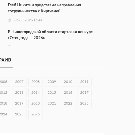
Глеб Никитин представил направления
сотрудничества с Киргизией
06.08.2026 16:44
В Нижегородской области стартовал конкурс
«Отец года — 2026»
06.08.2026 16:37
Городец подписал соглашения с Кара-Кулем и
РХИВ
Токмоком
06.08.2026 16:26
2006
2007
2008
2009
2010
2011
Экспорт продукции АПК Нижегородской области
вырос в 1,9 раза
2012
2013
2014
2015
2016
2017
06.08.2026 16:18
2018
2019
2020
2021
2022
2023
В Нижнем Новгороде открыли фестиваль «Семья
2024
2025
2026
Нижегородская»
06.08.2026 16:08