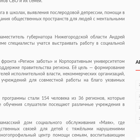
анов СВО и их семей.
га в школах, выявления послеродовой депрессии, помощи в
дания общественных пространств для людей с ментальными
заместитель губернатора Нижегородской области Андрей
мме специалисты учатся выстраивать работу в социальной
 фронта «Регион заботы» и Корпоративным университетом
А
оддержке правительства региона. Её цель — формирование
елей исполнительной власти, некоммерческих организаций,
 учреждений для совместной работы на благо уязвимых
 программы стали 154 человека из 36 регионов, которые
де обучения слушатели посещают различные учреждения в
амасский дом социального обслуживания «Маяк», где
одственных связей для детей с тяжёлыми нарушениями
 многопрофильный центр помощи семьям, воспитывающим