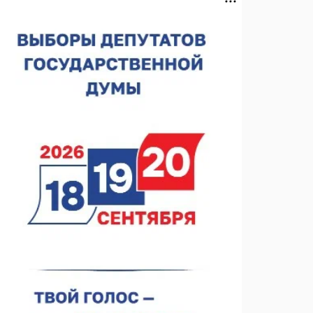
Нижегородская область подписала соглашения с
регионами Киргизии
06.08.2026 15:26
Видели ночь, бежали всю ночь... На
Нижневолжской набережной прошел необычный
забег
06.08.2026 15:25
Они закрыли наш гештальт
06.08.2026 15:05
Нижегородские хирурги выполнили трансоральную
операцию на щитовидной железе
06.08.2026 15:03
Более 30 нижегородцев прошли обучение для
соцконтракта
06.08.2026 14:46