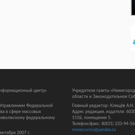
информационный центр»
Учредители газеты «Нижегород
области и Законодательное Со
 Управлением Федеральной
Главный редактор: Клещёв А.Н.
ва в сфере массовых
Адрес редакции, издателя: 603
Приволжскому федеральному
151Б, помещение 5.
Телефон/факс: 8(831) 233-94-56
nnews.nnov@yandex.ru
нтября 2007 г.