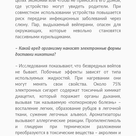
целях экономии или чтобы не приносить его домой,
где устройство могут увидеть родители. При
совместном использовании устройства повышается
риск передачи инфекционных заболеваний через
слюну. Пар, выдыхаемый вейперами, опасен для
окружающих, которые невольно становятся
пассивными курильщиками.
– Какой вред организму наносят электронные формы
доставки никотина?
– Исследования показывают, что безвредных вейпов
не бывает. Побочные эффекты зависят от типа
используемых жидкос­тей. При нагревании они
могут менять свои свойства. Около 75%
электронных сигарет содержат токсичный химикат
диацетил, который поражает органы дыхания,
вызывая так называемую «попкорновую болезнь» –
воспаление легких, образование рубцов в легочной
ткани, сужение легочных альвеол. Ароматизаторы
вызывают аллергические реакции. Пропиленгликоль
и глицерин при термическом разложении
преобразуются в токсические вещества – акролеин и