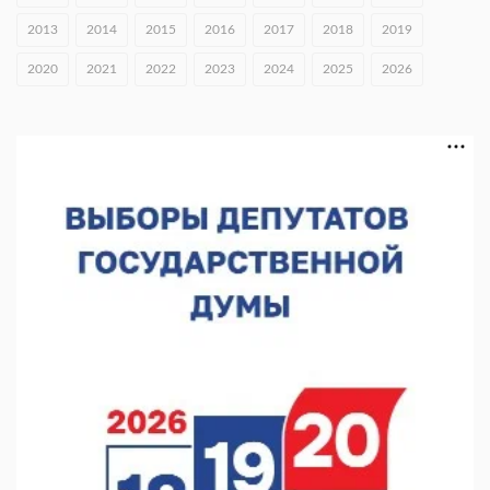
16 нижегородцев победили в конкурсе «Большая перемена»
2013
2014
2015
2016
2017
2018
2019
05.08.2026 15:50
2020
2021
2022
2023
2024
2025
2026
Около 800 школ готовят к новому учебному году
05.08.2026 15:23
В Нижнем Новгороде подвели итоги отбора на фестиваль
«Музыка балконов»
05.08.2026 14:04
Фестиваль SALUT! ИСКРА пройдет в сквере Свердлова
05.08.2026 12:31
В «Заповедных кварталах» отметят 120-летие усадьбы
Гусевых
05.08.2026 11:28
Нижегородский кадровый центр проведет ярмарки вакансий
в августе
05.08.2026 10:51