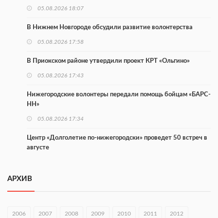
05.08.2026 18:07
В Нижнем Новгороде обсудили развитие волонтерства
05.08.2026 17:58
В Приокском районе утвердили проект КРТ «Ольгино»
05.08.2026 17:43
Нижегородские волонтеры передали помощь бойцам «БАРС-
НН»
05.08.2026 17:34
Центр «Долголетие по-нижегородски» проведет 50 встреч в
августе
05.08.2026 16:53
АРХИВ
Совет молодых ученых начал работу при правительстве
региона
05.08.2026 15:57
2006
2007
2008
2009
2010
2011
2012