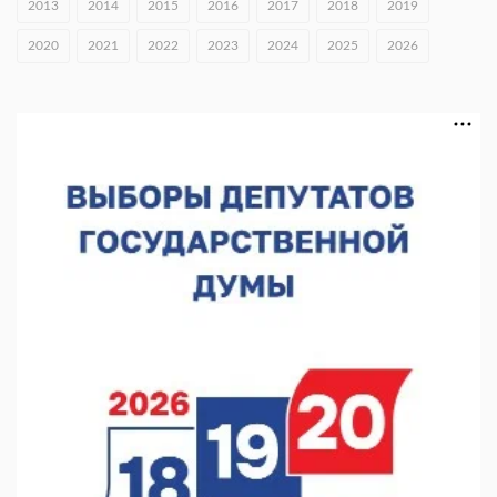
2013
2014
2015
2016
2017
2018
2019
В Нижнем Новгороде открыли фестиваль «Семья
2020
2021
2022
2023
2024
2025
2026
Нижегородская»
06.08.2026 16:08
Нижегородская область подписала соглашения с регионами
Киргизии
06.08.2026 15:26
Видели ночь, бежали всю ночь... На Нижневолжской
набережной прошел необычный забег
06.08.2026 15:25
Они закрыли наш гештальт
06.08.2026 15:05
Нижегородские хирурги выполнили трансоральную
операцию на щитовидной железе
06.08.2026 15:03