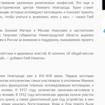
ствование различных религиозных конфессий. Это еще и
сторическом центре Нижнего Новгорода. Храм станет
нцев, которые исповедуют католицизм, и поможет принять
, чтобы учиться и, возможно, жить у нас», — сказал Глеб
хии Божией Матери в Москве Николаем и настоятелем
м Георгием губернатор Нижегородской области выразил
ви в России за внимание и поддержку, оказываемую проекту
светских и церковных властей. И, конечно, об общей миссии
й», — добавил Глеб Никитин.
нем Новгороде уже в XVI–XVII веках. Первые католики
Многие католические семьи участвовали в ополчении Минина
ались французские пленные, исповедовавшие католицизм, к
 поляки. К 1917 году количество прихожан-католиков в
человек. В 1912 году католическая церковь купила участок
вого храма, а также двухэтажный дом под устройство в нем
 в храме начались богослужения. Храм и Дом причта были