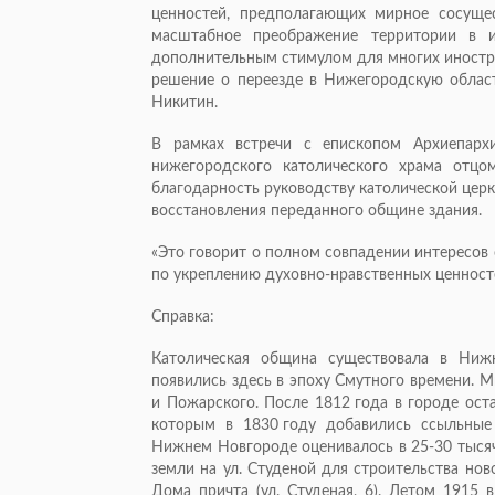
ценностей, предполагающих мирное сосуще
масштабное преображение территории в и
дополнительным стимулом для многих иностра
решение о переезде в Нижегородскую область
Никитин.
В рамках встречи с епископом Архиепар
нижегородского католического храма отцо
благодарность руководству католической церк
восстановления переданного общине здания.
«Это говорит о полном совпадении интересов 
по укреплению духовно-нравственных ценносте
Справка:
Католическая община существовала в Ниж
появились здесь в эпоху Смутного времени. 
и Пожарского. После 1812 года в городе ост
которым в 1830 году добавились ссыльные
Нижнем Новгороде оценивалось в 25-30 тысяч 
земли на ул. Студеной для строительства но
Дома причта (ул. Студеная, 6). Летом 1915