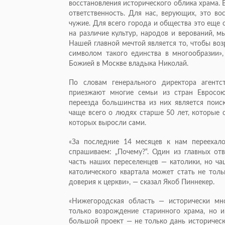
восстановления исторического облика храма.
ответственность. Для нас, верующих, это во
чужие. Для всего города и общества это еще
на различие культур, народов и верований, 
Нашей главной мечтой является то, чтобы в
символом такого единства в многообразии»
Божией в Москве владыка Николай.
По словам генерального директора агент
приезжают многие семьи из стран Евросо
переезда большинства из них является поис
чаще всего о людях старше 50 лет, которые 
которых выросли сами.
«За последние 14 месяцев к нам переехал
спрашиваем: „Почему?“. Один из главных от
часть наших переселенцев — католики, но ча
католического квартала может стать не тол
доверия к церкви», — сказал Якоб Пиннекер.
«Нижегородская область — исторически мн
только возрождение старинного храма, но и 
большой проект — не только дань историчес