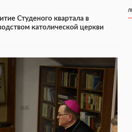
Л
итие Студеного квартала в
водством католической церкви