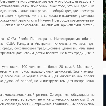
 Возвращение исторических храмов — это большая радость и
сстановление связи поколений, знак того, что мы здесь не
 одно напоминание: наш регион — общий дом, где, несмотря
мы можем и должны жить в согласии и взаимном уважении.
озрожденный храм стал в Нижнем Новгороде красноречивым
, — сказал вспомогательный епископ Архиепархии Матери
ства «ОКА» Якоба Пиннекера, в Нижегородскую область
юза, США, Канады и Австралии. Ключевым мотивом для
к среды, сохраняющей традиционные ценности. Речь идет
стремятся дать своим детям воспитание в тех традициях, в
о уже около 100 человек — более 20 семей. Мы всегда
ветов — это поиск традиционных ценностей. Значительная
ще всего они не ходят в храмы. Для многих из них проект
ько духовной опорой, но и инструментом для возвращения
огоконфессиональный регион. Сегодня мы обсуждаем не
строительство вокруг него католического квартала. Этот
кой справедливости и отражение традиционных российских