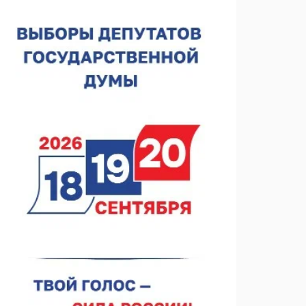
07.08.2026 10:53
В Сеченовском округе открыт лагерь «Теплый стан»
07.08.2026 10:35
Тульские мастера и сегодня куют славу и доблесть
русского оружия
07.08.2026 10:15
В Нижнем Новгороде откроют IT-центр по
кибербезопасности
06.08.2026 18:42
В Нижегородской области наградили лидеров
строительства
06.08.2026 18:02