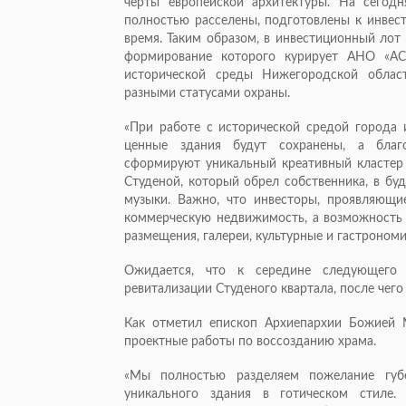
черты европейской архитектуры. На сегод
полностью расселены, подготовлены к инвес
время. Таким образом, в инвестиционный лот
формирование которого курирует АНО «АС
исторической среды Нижегородской облас
разными статусами охраны.
«При работе с исторической средой города 
ценные здания будут сохранены, а благ
сформируют уникальный креативный кластер 
Студеной, который обрел собственника, в бу
музыки. Важно, что инвесторы, проявляющи
коммерческую недвижимость, а возможность 
размещения, галереи, культурные и гастрономи
Ожидается, что к середине следующего 
ревитализации Студеного квартала, после чего
Как отметил епископ Архиепархии Божией 
проектные работы по воссозданию храма.
«Мы полностью разделяем пожелание губе
уникального здания в готическом стиле