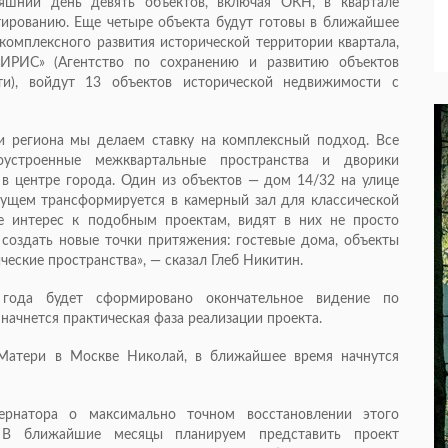
няшний день девять объектов, включая ОКН, в квартале
тированию. Еще четыре объекта будут готовы в ближайшее
 комплексного развития исторической территории квартала,
ИРИС» (Агентство по сохранению и развитию объектов
ти), войдут 13 объектов исторической недвижимости с
и региона мы делаем ставку на комплексный подход. Все
оустроенные межквартальные пространства и дворики
в центре города. Один из объектов — дом 14/32 на улице
дущем трансформируется в камерный зал для классической
е интерес к подобным проектам, видят в них не просто
создать новые точки притяжения: гостевые дома, объекты
ческие пространства», — сказал Глеб Никитин.
года будет сформировано окончательное видение по
 начнется практическая фаза реализации проекта.
Матери в Москве Николай, в ближайшее время начнутся
рнатора о максимально точном восстановлении этого
. В ближайшие месяцы планируем представить проект