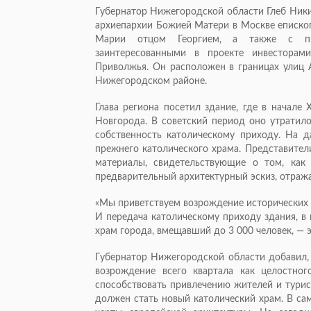
Губернатор Нижегородской области Глеб Ники
архиепархии Божией Матери в Москве еписко
Марии отцом Георгием, а также с пре
заинтересованными в проекте инвесторам
Приволжья. Он расположен в границах улиц А
Нижегородском районе.
Глава региона посетил здание, где в начале
Новгорода. В советский период оно утратило
собственность католическому приходу. На 
прежнего католического храма. Представител
материалы, свидетельствующие о том, как
предварительный архитектурный эскиз, отраж
«Мы приветствуем возрождение исторических
И передача католическому приходу здания, в
храм города, вмещавший до 3 000 человек, — э
Губернатор Нижегородской области добавил, 
возрождение всего квартала как целостног
способствовать привлечению жителей и турис
должен стать новый католический храм. В са