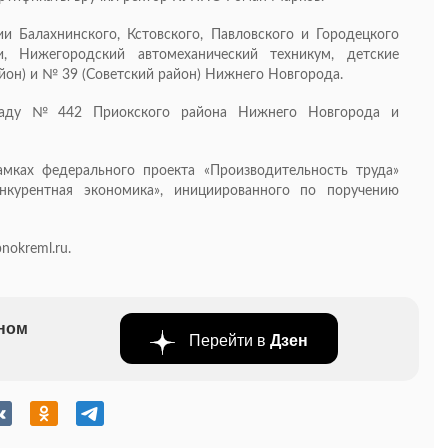
и Балахнинского, Кстовского, Павловского и Городецкого
, Нижегородский автомеханический техникум, детские
йон) и № 39 (Советский район) Нижнего Новгорода.
 саду № 442 Приокского района Нижнего Новгорода и
амках федерального проекта «Производительность труда»
нкурентная экономика», инициированного по поручению
nokreml.ru.
бном
Перейти в
Дзен