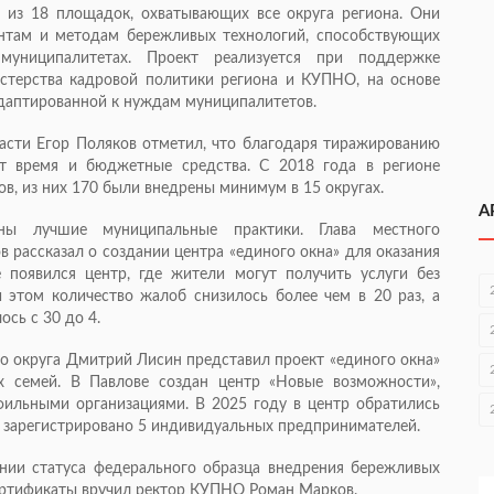
 из 18 площадок, охватывающих все округа региона. Они
нтам и методам бережливых технологий, способствующих
униципалитетах. Проект реализуется при поддержке
стерства кадровой политики региона и КУПНО, на основе
адаптированной к нуждам муниципалитетов.
асти Егор Поляков отметил, что благодаря тиражированию
т время и бюджетные средства. С 2018 года в регионе
ов, из них 170 были внедрены минимум в 15 округах.
А
ны лучшие муниципальные практики. Глава местного
в рассказал о создании центра «единого окна» для оказания
 появился центр, где жители могут получить услуги без
 этом количество жалоб снизилось более чем в 20 раз, а
сь с 30 до 4.
о округа Дмитрий Лисин представил проект «единого окна»
х семей. В Павлове создан центр «Новые возможности»,
ильными организациями. В 2025 году в центр обратились
, зарегистрировано 5 индивидуальных предпринимателей.
нии статуса федерального образца внедрения бережливых
ертификаты вручил ректор КУПНО Роман Марков.