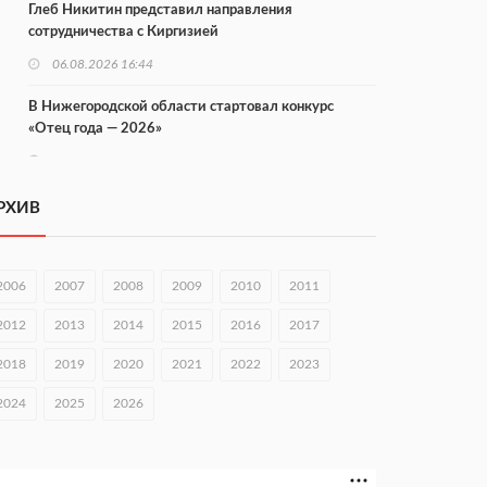
Глеб Никитин представил направления
сотрудничества с Киргизией
06.08.2026 16:44
В Нижегородской области стартовал конкурс
«Отец года — 2026»
06.08.2026 16:37
Городец подписал соглашения с Кара-Кулем и
РХИВ
Токмоком
06.08.2026 16:26
2006
2007
2008
2009
2010
2011
Экспорт продукции АПК Нижегородской области
вырос в 1,9 раза
2012
2013
2014
2015
2016
2017
06.08.2026 16:18
2018
2019
2020
2021
2022
2023
В Нижнем Новгороде открыли фестиваль «Семья
2024
2025
2026
Нижегородская»
06.08.2026 16:08