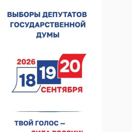
Нижегородская область подписала соглашения с
регионами Киргизии
06.08.2026 15:26
Видели ночь, бежали всю ночь... На
Нижневолжской набережной прошел необычный
забег
06.08.2026 15:25
Они закрыли наш гештальт
06.08.2026 15:05
Нижегородские хирурги выполнили трансоральную
операцию на щитовидной железе
06.08.2026 15:03
Более 30 нижегородцев прошли обучение для
соцконтракта
06.08.2026 14:46