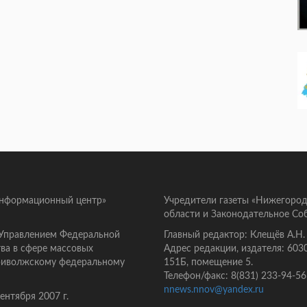
информационный центр»
Учредители газеты «Нижегород
области и Законодательное Со
 Управлением Федеральной
Главный редактор: Клещёв А.Н.
ва в сфере массовых
Адрес редакции, издателя: 603
Приволжскому федеральному
151Б, помещение 5.
Телефон/факс: 8(831) 233-94-56
nnews.nnov@yandex.ru
нтября 2007 г.