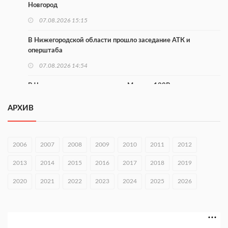
Новгород
07.08.2026 15:15
В Нижегородской области прошло заседание АТК и
оперштаба
07.08.2026 14:54
В Чкаловске спустили на воду «Метеор-120Р»
07.08.2026 14:01
АРХИВ
В Нижегородской области выбрали лучшего лесного
пожарного
2006
2007
2008
2009
2010
2011
2012
07.08.2026 13:48
2013
2014
2015
2016
2017
2018
2019
В Нижнем Новгороде отметили 70-летие Дня строителя
2020
07.08.2026 13:15
2021
2022
2023
2024
2025
2026
В Нижегородской области посещаемость спортобъектов
выросла на 28%
07.08.2026 12:15