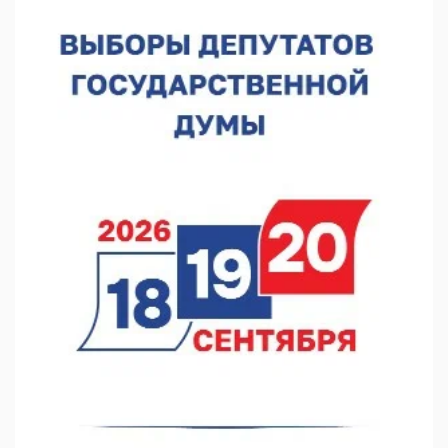
В Нижнем Новгороде прошло совещание Росгвардии
07.08.2026 12:04
В Нижегородской области созданы четыре ММЦ
07.08.2026 11:46
Кратковременные перерывы вещания телерадиопрограмм
ожидаются в Нижнем Новгороде до 16 августа в связи с
покраской телебашни
07.08.2026 11:20
В автобусах Арзамаса устанавливают терминалы оплаты
07.08.2026 11:03