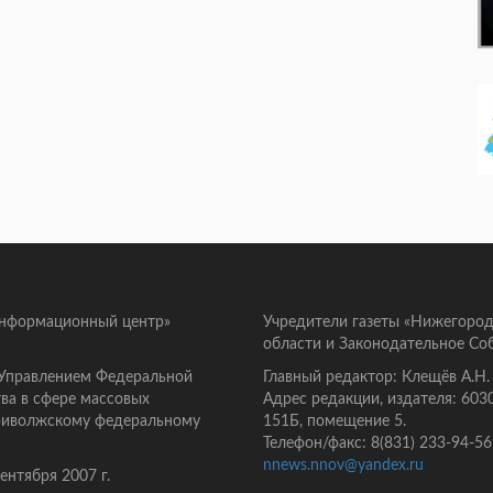
информационный центр»
Учредители газеты «Нижегород
области и Законодательное Со
 Управлением Федеральной
Главный редактор: Клещёв А.Н.
ва в сфере массовых
Адрес редакции, издателя: 603
Приволжскому федеральному
151Б, помещение 5.
Телефон/факс: 8(831) 233-94-56
nnews.nnov@yandex.ru
нтября 2007 г.