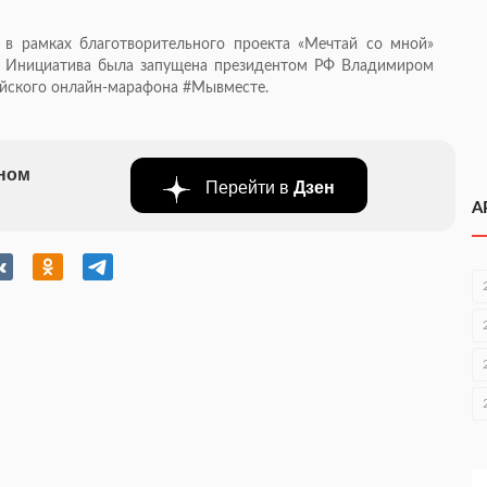
 в рамках благотворительного проекта «Мечтай со мной»
. Инициатива была запущена президентом РФ Владимиром
ийского онлайн-марафона #Мывместе.
бном
Перейти в
Дзен
А