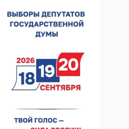
спортобъектов выросла на 28%
07.08.2026 12:15
В Нижнем Новгороде прошло совещание
Росгвардии
07.08.2026 12:04
В Нижегородской области созданы четыре ММЦ
07.08.2026 11:46
Кратковременные перерывы вещания
телерадиопрограмм ожидаются в Нижнем
Новгороде до 16 августа в связи с покраской
07.08.2026 11:20
телебашни
В автобусах Арзамаса устанавливают терминалы
оплаты
07.08.2026 11:03