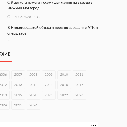
С 8 августа изменят схему движения на въезде в
Нижний Новгород
07.08.2026 15:15
В Нижегородской области прошло заседание АТК и
оперштаба
07.08.2026 14:54
В Чкаловске спустили на воду «Метеор-120Р»
РХИВ
07.08.2026 14:01
В Нижегородской области выбрали лучшего
2006
2007
2008
2009
2010
2011
лесного пожарного
2012
2013
2014
2015
2016
2017
07.08.2026 13:48
2018
2019
2020
2021
2022
2023
В Нижнем Новгороде отметили 70-летие Дня
строителя
2024
2025
2026
07.08.2026 13:15
В Нижегородской области посещаемость