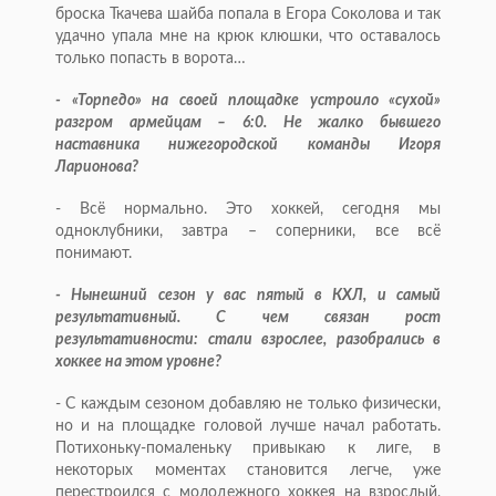
броска Ткачева шайба попала в Егора Соколова и так
удачно упала мне на крюк клюшки, что оставалось
только попасть в ворота…
- «Торпедо» на своей площадке устроило «сухой»
разгром армейцам – 6:0. Не жалко бывшего
наставника нижегородской команды Игоря
Ларионова?
- Всё нормально. Это хоккей, сегодня мы
одноклубники, завтра – соперники, все всё
понимают.
- Нынешний сезон у вас пятый в КХЛ, и самый
результативный. С чем связан рост
результативности: стали взрослее, разобрались в
хоккее на этом уровне?
- С каждым сезоном добавляю не только физически,
но и на площадке головой лучше начал работать.
Потихоньку-помаленьку привыкаю к лиге, в
некоторых моментах становится легче, уже
перестроился с молодежного хоккея на взрослый,