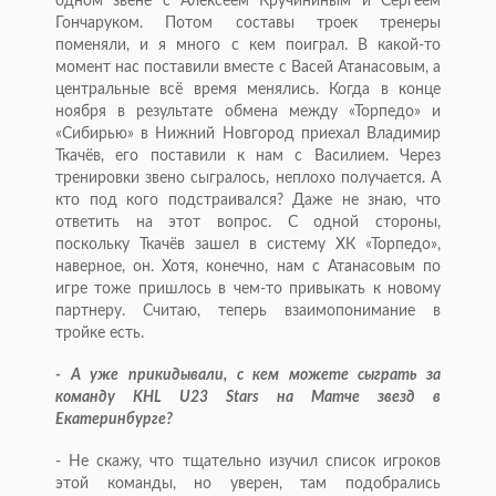
одном звене с Алексеем Кручининым и Сергеем
Гончаруком. Потом составы троек тренеры
поменяли, и я много с кем поиграл. В какой-то
момент нас поставили вместе с Васей Атанасовым, а
центральные всё время менялись. Когда в конце
ноября в результате обмена между «Торпедо» и
«Сибирью» в Нижний Новгород приехал Владимир
Ткачёв, его поставили к нам с Василием. Через
тренировки звено сыгралось, неплохо получается. А
кто под кого подстраивался? Даже не знаю, что
ответить на этот вопрос. С одной стороны,
поскольку Ткачёв зашел в систему ХК «Торпедо»,
наверное, он. Хотя, конечно, нам с Атанасовым по
игре тоже пришлось в чем-то привыкать к новому
партнеру. Считаю, теперь взаимопонимание в
тройке есть.
- А уже прикидывали, с кем можете сыграть за
команду KHL U23 Stars на Матче звезд в
Екатеринбурге?
- Не скажу, что тщательно изучил список игроков
этой команды, но уверен, там подобрались