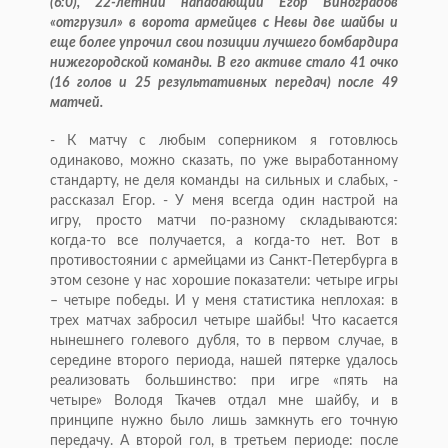
(6:0), 22-летний нападающий Егор Виноградов
«отгрузил» в ворота армейцев с Невы две шайбы и
еще более упрочил свои позиции лучшего бомбардира
нижегородской команды. В его активе стало 41 очко
(16 голов и 25 результативных передач) после 49
матчей.
- К матчу с любым соперником я готовлюсь
одинаково, можно сказать, по уже выработанному
стандарту, не деля команды на сильных и слабых, -
рассказал Егор. - У меня всегда один настрой на
игру, просто матчи по-разному складываются:
когда-то все получается, а когда-то нет. Вот в
противостоянии с армейцами из Санкт-Петербурга в
этом сезоне у нас хорошие показатели: четыре игры
– четыре победы. И у меня статистика неплохая: в
трех матчах забросил четыре шайбы! Что касается
нынешнего голевого дубля, то в первом случае, в
середине второго периода, нашей пятерке удалось
реализовать большинство: при игре «пять на
четыре» Володя Ткачев отдал мне шайбу, и в
принципе нужно было лишь замкнуть его точную
передачу. А второй гол, в третьем периоде: после