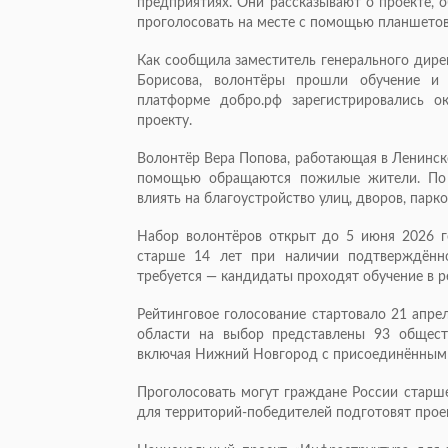
предприятиях. Они рассказывают о проекте, 
проголосовать на месте с помощью планшетов
Как сообщила заместитель генерального дире
Борисова, волонтёры прошли обучение и 
платформе добро.рф зарегистрировались 
проекту.
Волонтёр Вера Попова, работающая в Ленинск
помощью обращаются пожилые жители. По е
влиять на благоустройство улиц, дворов, парко
Набор волонтёров открыт до 5 июня 2026 г
старше 14 лет при наличии подтверждённо
требуется — кандидаты проходят обучение в р
Рейтинговое голосование стартовало 21 апрел
области на выбор представлены 93 общест
включая Нижний Новгород с присоединённым 
Проголосовать могут граждане России старше
для территорий-победителей подготовят проек