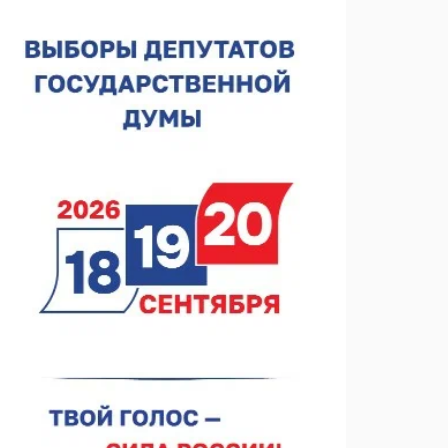
лесного пожарного
07.08.2026 13:48
В Нижнем Новгороде отметили 70-летие Дня
строителя
07.08.2026 13:15
В Нижегородской области посещаемость
спортобъектов выросла на 28%
07.08.2026 12:15
В Нижнем Новгороде прошло совещание
Росгвардии
07.08.2026 12:04
В Нижегородской области созданы четыре ММЦ
07.08.2026 11:46