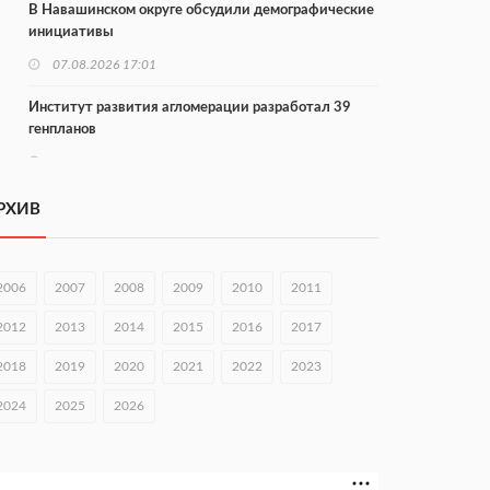
В Навашинском округе обсудили демографические
инициативы
07.08.2026 17:01
Институт развития агломерации разработал 39
генпланов
07.08.2026 16:57
С 8 августа изменят схему движения на въезде в
РХИВ
Нижний Новгород
07.08.2026 15:15
2006
2007
2008
2009
2010
2011
В Нижегородской области прошло заседание АТК и
оперштаба
2012
2013
2014
2015
2016
2017
07.08.2026 14:54
2018
2019
2020
2021
2022
2023
В Чкаловске спустили на воду «Метеор-120Р»
2024
2025
2026
07.08.2026 14:01
В Нижегородской области выбрали лучшего