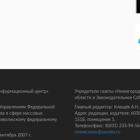
информационный центр»
Учредители газеты «Нижегород
области и Законодательное Со
 Управлением Федеральной
Главный редактор: Клещёв А.Н.
ва в сфере массовых
Адрес редакции, издателя: 603
Приволжскому федеральному
151Б, помещение 5.
Телефон/факс: 8(831) 233-94-56
nnews.nnov@yandex.ru
нтября 2007 г.