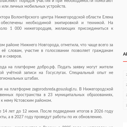
объясняют порядок участия и при необходимости помогают
 или личных мобильных устройств.
ктора Волонтёрского центра Нижегородской области Елена
обеспечены необходимой экипировкой и техникой. На
около 1 000 нижегородцев, желающих присоединиться к
ом районе Нижнего Новгорода, отметила, что чаще всего за
ё словам, участие в голосовании позволяет гражданам
А
в и скверов.
ода на платформе добро.рф. Подать заявку могут жители
й учётной записи на Госуслугах. Специальный опыт не
егиональных штабах.
я на платформе zagorodsreda.gosuslugi.ru. В Нижегородской
венных пространства в 23 муниципальных образованиях,
к нему Кстовским районом.
 14 лет до 12 июня. После подведения итогов в 2026 году
ты, а в 2027 году проведут работы по их обновлению.