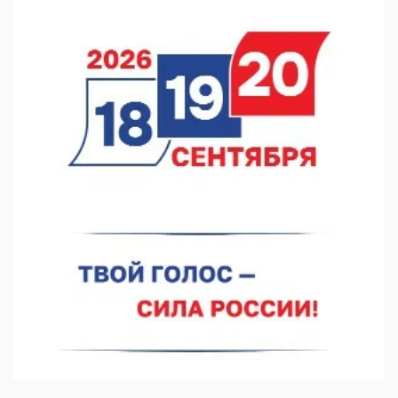
Кратковременные перерывы вещания телерадиопрограмм
ожидаются в Нижнем Новгороде до 16 августа в связи с
покраской телебашни
07.08.2026 11:20
В автобусах Арзамаса устанавливают терминалы оплаты
07.08.2026 11:03