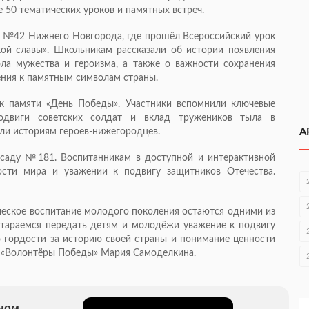
 50 тематических уроков и памятных встреч.
 №42 Нижнего Новгорода, где прошёл Всероссийский урок
кой славы». Школьникам рассказали об истории появления
ола мужества и героизма, а также о важности сохранения
ния к памятным символам страны.
к памяти «День Победы». Участники вспомнили ключевые
одвиги советских солдат и вклад тружеников тыла в
ли историям героев-нижегородцев.
А
саду №181. Воспитанникам в доступной и интерактивной
ости мира и уважении к подвигу защитников Отечества.
ческое воспитание молодого поколения остаются одними из
тараемся передать детям и молодёжи уважение к подвигу
о гордости за историю своей страны и понимание ценности
 «Волонтёры Победы» Мария Самоделкина.
бном