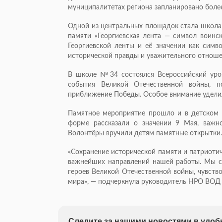
муниципалитетах региона запланировано более
Одной из центральных площадок стала школа
памяти «Георгиевская лента — символ воинс
Георгиевской ленты и её значении как симв
исторической правды и уважительного отноше
В школе №34 состоялся Всероссийский уро
события Великой Отечественной войны, п
приближение Победы. Особое внимание удели
Памятное мероприятие прошло и в детском 
форме рассказали о значении 9 Мая, важн
Волонтёры вручили детям памятные открытки.
«Сохранение исторической памяти и патриоти
важнейших направлений нашей работы. Мы с
героев Великой Отечественной войны, чувств
мира», — подчеркнула руководитель НРО ВОД
Следите за нашими новостями в удо