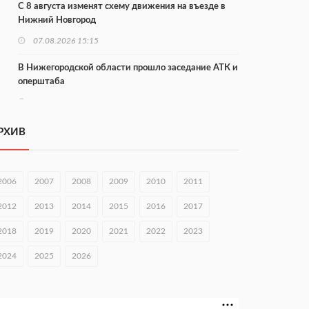
С 8 августа изменят схему движения на въезде в
Нижний Новгород
07.08.2026 15:15
В Нижегородской области прошло заседание АТК и
оперштаба
07.08.2026 14:54
В Чкаловске спустили на воду «Метеор-120Р»
РХИВ
07.08.2026 14:01
В Нижегородской области выбрали лучшего
2006
2007
2008
2009
2010
2011
лесного пожарного
2012
2013
2014
2015
2016
2017
07.08.2026 13:48
2018
2019
2020
2021
2022
2023
В Нижнем Новгороде отметили 70-летие Дня
строителя
2024
2025
2026
07.08.2026 13:15
В Нижегородской области посещаемость