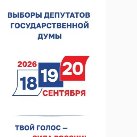
спортобъектов выросла на 28%
07.08.2026 12:15
В Нижнем Новгороде прошло совещание
Росгвардии
07.08.2026 12:04
В Нижегородской области созданы четыре ММЦ
07.08.2026 11:46
Кратковременные перерывы вещания
телерадиопрограмм ожидаются в Нижнем
Новгороде до 16 августа в связи с покраской
07.08.2026 11:20
телебашни
В автобусах Арзамаса устанавливают терминалы
оплаты
07.08.2026 11:03