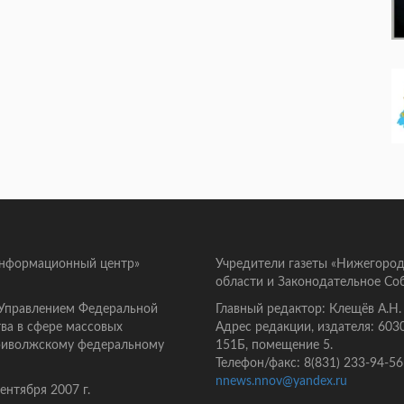
информационный центр»
Учредители газеты «Нижегород
области и Законодательное Со
 Управлением Федеральной
Главный редактор: Клещёв А.Н.
ва в сфере массовых
Адрес редакции, издателя: 603
Приволжскому федеральному
151Б, помещение 5.
Телефон/факс: 8(831) 233-94-56
nnews.nnov@yandex.ru
нтября 2007 г.