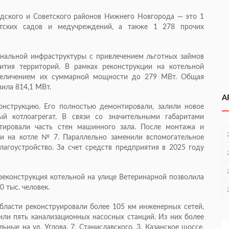
дского и Советского районов Нижнего Новгорода — это 1
тских садов и медучреждений, а также 1 278 прочих
альной инфраструктуры с привлечением льготных займов
ития территорий. В рамках реконструкции на котельной
увеличением их суммарной мощности до 279 МВт. Общая
ила 814,1 МВт.
А
нструкцию. Его полностью демонтировали, залили новое
ый котлоагрегат. В связи со значительными габаритами
тировали часть стен машинного зала. После монтажа и
и на котле № 7. Параллельно заменили вспомогательное
агоустройство. За счет средств предприятия в 2025 году
реконструкция котельной на улице Ветеринарной позволила
 тыс. человек.
бласти реконструировали более 105 км инженерных сетей,
или пять канализационных насосных станций. Из них более
ные на ул. Углова, 7, Станиславского, 3, Казанское шоссе,