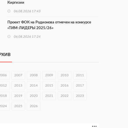
Киргизии
06.08.2026 17:43
Проект ФОК на Родионова отмечен на конкурсе
«ТИМ-ЛИДЕРЫ 2025/26»
06.08.2026 17:24
Глеб Никитин представил направления
сотрудничества с Киргизией
РХИВ
06.08.2026 16:44
В Нижегородской области стартовал конкурс
2006
2007
2008
2009
2010
2011
«Отец года — 2026»
2012
2013
2014
2015
2016
2017
06.08.2026 16:37
2018
2019
2020
2021
2022
2023
Городец подписал соглашения с Кара-Кулем и
Токмоком
2024
2025
2026
06.08.2026 16:26
Экспорт продукции АПК Нижегородской области