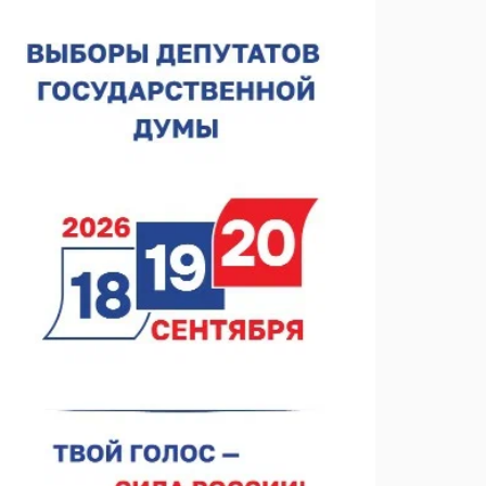
вырос в 1,9 раза
06.08.2026 16:18
В Нижнем Новгороде открыли фестиваль «Семья
Нижегородская»
06.08.2026 16:08
Нижегородская область подписала соглашения с
регионами Киргизии
06.08.2026 15:26
Видели ночь, бежали всю ночь... На
Нижневолжской набережной прошел необычный
забег
06.08.2026 15:25
Они закрыли наш гештальт
06.08.2026 15:05