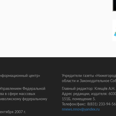
информационный центр»
Учредители газеты «Нижегород
области и Законодательное Со
 Управлением Федеральной
Главный редактор: Клещёв А.Н.
ва в сфере массовых
Адрес редакции, издателя: 603
Приволжскому федеральному
151Б, помещение 5.
Телефон/факс: 8(831) 233-94-56
nnews.nnov@yandex.ru
нтября 2007 г.