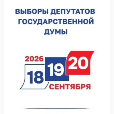
В Нижнем Новгороде отметили 70-летие Дня строителя
07.08.2026 13:15
В Нижегородской области посещаемость спортобъектов
выросла на 28%
07.08.2026 12:15
В Нижнем Новгороде прошло совещание Росгвардии
07.08.2026 12:04
В Нижегородской области созданы четыре ММЦ
07.08.2026 11:46