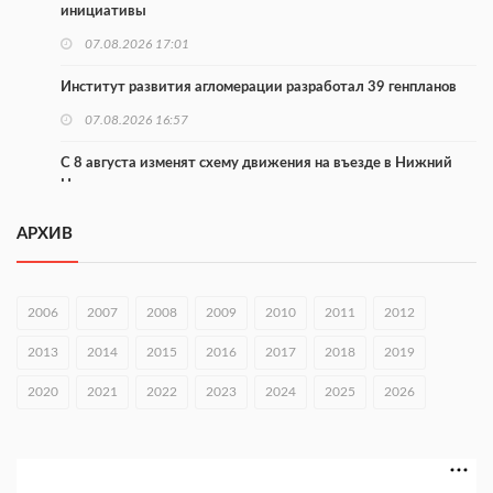
инициативы
07.08.2026 17:01
Институт развития агломерации разработал 39 генпланов
07.08.2026 16:57
С 8 августа изменят схему движения на въезде в Нижний
Новгород
07.08.2026 15:15
АРХИВ
В Нижегородской области прошло заседание АТК и
оперштаба
2006
2007
2008
2009
2010
2011
2012
07.08.2026 14:54
2013
2014
2015
2016
2017
2018
2019
В Чкаловске спустили на воду «Метеор-120Р»
2020
07.08.2026 14:01
2021
2022
2023
2024
2025
2026
В Нижегородской области выбрали лучшего лесного
пожарного
07.08.2026 13:48