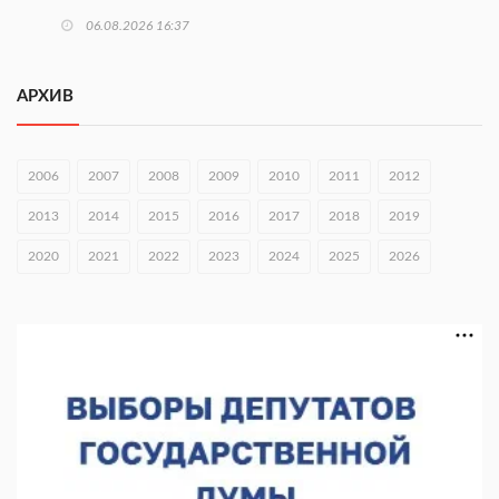
06.08.2026 16:37
Городец подписал соглашения с Кара-Кулем и Токмоком
АРХИВ
06.08.2026 16:26
Экспорт продукции АПК Нижегородской области вырос в 1,9
раза
2006
2007
2008
2009
2010
2011
2012
06.08.2026 16:18
2013
2014
2015
2016
2017
2018
2019
В Нижнем Новгороде открыли фестиваль «Семья
2020
2021
2022
2023
2024
2025
2026
Нижегородская»
06.08.2026 16:08
Нижегородская область подписала соглашения с регионами
Киргизии
06.08.2026 15:26
Видели ночь, бежали всю ночь... На Нижневолжской
набережной прошел необычный забег