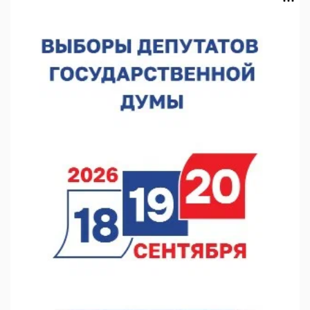
07.08.2026 12:15
В Нижнем Новгороде прошло совещание Росгвардии
07.08.2026 12:04
В Нижегородской области созданы четыре ММЦ
07.08.2026 11:46
Кратковременные перерывы вещания телерадиопрограмм
ожидаются в Нижнем Новгороде до 16 августа в связи с
покраской телебашни
07.08.2026 11:20
В автобусах Арзамаса устанавливают терминалы оплаты
07.08.2026 11:03