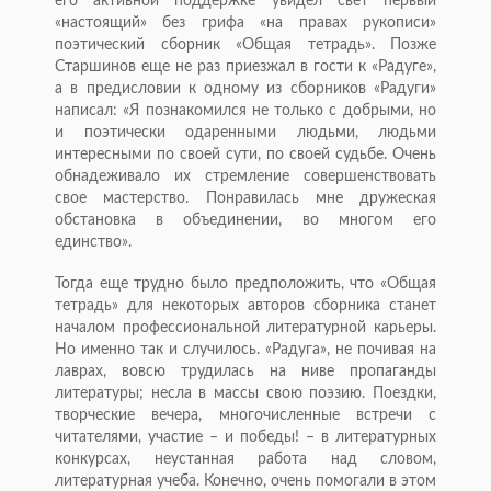
его активной поддержке увидел свет первый
«настоящий» без грифа «на правах рукописи»
поэтический сборник «Общая тетрадь». Позже
Старшинов еще не раз приезжал в гости к «Радуге»,
а в предисловии к одному из сборников «Радуги»
написал: «Я познакомился не только с добрыми, но
и поэтически одаренными людьми, людьми
интересными по своей сути, по своей судьбе. Очень
обнадеживало их стремление совершенствовать
свое мастерство. Понравилась мне дружеская
обстановка в объединении, во многом его
единство».
Тогда еще трудно было предположить, что «Общая
тетрадь» для некоторых авторов сборника станет
началом профессиональной литературной карьеры.
Но именно так и случилось. «Радуга», не почивая на
лаврах, вовсю трудилась на ниве пропаганды
литературы; несла в массы свою поэзию. Поездки,
творческие вечера, многочисленные встречи с
читателями, участие – и победы! – в литературных
конкурсах, неустанная работа над словом,
литературная учеба. Конечно, очень помогали в этом