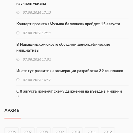
научпоптуризма
07.08.2026 17:15
Концерт проекта «Музыка балконов» пройдет 15 августа
07.08.2026 17:11
В Навашинском округе обсудили демографические
инициативы
07.08.2026 17:01
Институт развития агломерации разработал 39 генпланов
07.08.2026 16:57
С 8 августа изменят схему движения на въезде в Нижний
Новгород
07.08.2026 15:15
АРХИВ
В Нижегородской области прошло заседание АТК и
оперштаба
2006
2007
2008
2009
2010
2011
2012
07.08.2026 14:54