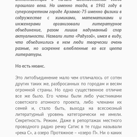
прошлого века. Но именно тогда, в 1961 году в
суперсекретном городе Арзамас-75 именно физики в
содружестве с химиками, математиками и
инженерами организовали литературное
объединение, разом лишив надуманный спор
актуальности. Назвали лито «Радугой», имея в виду,
что объединились в нем люди творчески очень
разные, но искренне влюбленные во все цвета
литературы.
Но есть нюанс.
Это литобъединение мало чем отличалось от сотен
других таких же, разбросанных по городам и весям
огромной страны. Но одно существенное отличие
все же было. Его члены были либо участниками
советского атомного проекта, либо членами их
семей и, стало быть, выхода на всесоюзный
литературный уровень категорически не имели.
Секретность. Режим. Даже в репортажах местного
проводного радио речку Сатис в те годы называли
«река С», а озеро Протяжное – «озеро П». Ни о каких