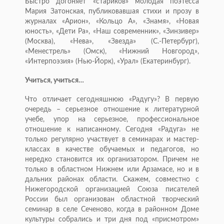
Быстро догоняет «стариков» молодая поэтесса
Мария Затонская, публиковавшая стихи и прозу в
журналах «Арион», «Кольцо А», «Знамя», «Новая
юность», «Дети Ра», «Наш современник», «Зинзивер»
(Москва), «Нева», «Звезда» (С.-Петербург),
«Менестрель» (Омск), «Нижний Новгород»,
«Интерпоэзия» (Нью-Йорк), «Урал» (Екатеринбург).
Учиться, учиться…
Что отличает сегодняшнюю «Радугу»? В первую
очередь – серьезное отношение к литературной
учебе, упор на серьезное, профессиональное
отношение к написанному. Сегодня «Радуга» не
только регулярно участвует в семинарах и мастер-
классах в качестве обучаемых и педагогов, но
нередко становится их организатором. Причем не
только в областном Нижнем или Арзамасе, но и в
дальних районах области. Скажем, совместно с
Нижегородской организацией Союза писателей
России был организован областной творческий
семинар в селе Сеченово, когда в районном Доме
культуры собрались и три дня под «присмотром»