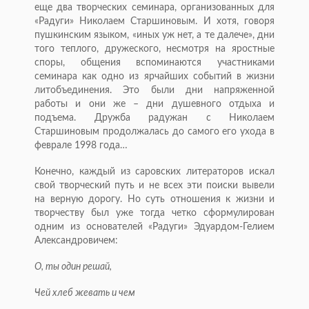
еще два творческих семинара, организованных для
«Радуги» Николаем Старшиновым. И хотя, говоря
пушкинским языком, «иных уж нет, а те далече», дни
того теплого, дружеского, несмотря на яростные
споры, общения вспоминаются участниками
семинара как одно из ярчайших событий в жизни
литобъединения. Это были дни напряженной
работы и они же – дни душевного отдыха и
подъема. Дружба радужан с Николаем
Старшиновым продолжалась до самого его ухода в
феврале 1998 года…
Конечно, каждый из саровских литераторов искал
свой творческий путь и не всех эти поиски вывели
на верную дорогу. Но суть отношения к жизни и
творчеству был уже тогда четко сформулирован
одним из основателей «Радуги» Эдуардом-Гелием
Александровичем:
О, ты один решай,
Чей хлеб жевать и чем