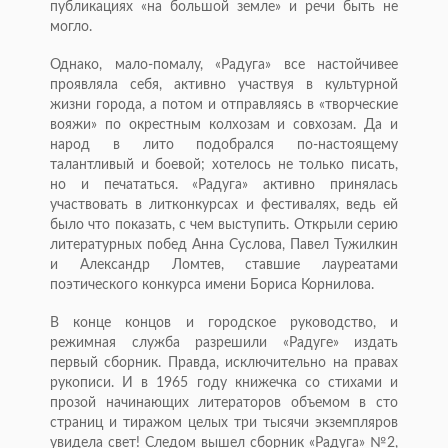
публикациях «на большой земле» и речи быть не
могло.
Однако, мало-помалу, «Радуга» все настойчивее
проявляла себя, активно участвуя в культурной
жизни города, а потом и отправляясь в «творческие
вояжи» по окрестным колхозам и совхозам. Да и
народ в лито подобрался по-настоящему
талантливый и боевой; хотелось не только писать,
но и печататься. «Радуга» активно принялась
участвовать в литконкурсах и фестивалях, ведь ей
было что показать, с чем выступить. Открыли серию
литературных побед Анна Суслова, Павел Тужилкин
и Александр Ломтев, ставшие лауреатами
поэтического конкурса имени Бориса Корнилова.
В конце концов и городское руководство, и
режимная служба разрешили «Радуге» издать
первый сборник. Правда, исключительно на правах
ру­кописи. И в 1965 году книжечка со стихами и
прозой начинающих литераторов объемом в сто
страниц и тиражом целых три тысячи экземпляров
увидела свет! Следом вышел сборник «Радуга» №2,