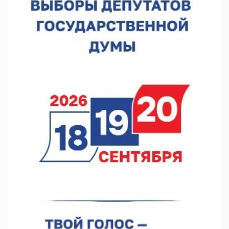
В Нижнем Новгороде отметили 70-летие Дня строителя
07.08.2026 13:15
В Нижегородской области посещаемость спортобъектов
выросла на 28%
07.08.2026 12:15
В Нижнем Новгороде прошло совещание Росгвардии
07.08.2026 12:04
В Нижегородской области созданы четыре ММЦ
07.08.2026 11:46