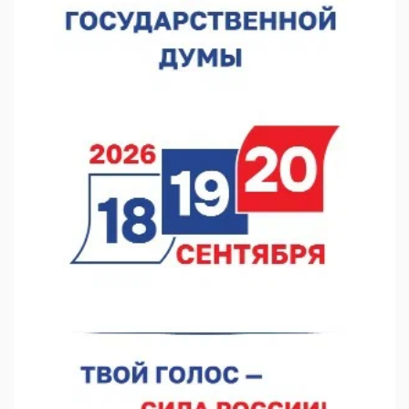
Видели ночь, бежали всю ночь... На Нижневолжской
набережной прошел необычный забег
06.08.2026 15:25
Они закрыли наш гештальт
06.08.2026 15:05
Нижегородские хирурги выполнили трансоральную
операцию на щитовидной железе
06.08.2026 15:03
Более 30 нижегородцев прошли обучение для соцконтракта
06.08.2026 14:46