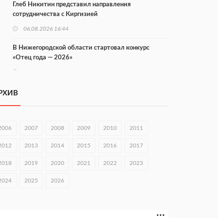
Глеб Никитин представил направления
сотрудничества с Киргизией
06.08.2026 16:44
В Нижегородской области стартовал конкурс
«Отец года — 2026»
06.08.2026 16:37
Городец подписал соглашения с Кара-Кулем и
РХИВ
Токмоком
06.08.2026 16:26
2006
2007
2008
2009
2010
2011
Экспорт продукции АПК Нижегородской области
вырос в 1,9 раза
2012
2013
2014
2015
2016
2017
06.08.2026 16:18
2018
2019
2020
2021
2022
2023
В Нижнем Новгороде открыли фестиваль «Семья
2024
2025
2026
Нижегородская»
06.08.2026 16:08