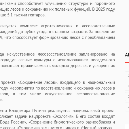
одняками способствует улучшению структуры и породного
ущих лесов и сохранению их полезных функций. В 2025 году
е 5,1 тысячи гектаров.
лизуется комплекс агротехнических и лесоводственных
саждений до рубок ухода в старшем возрасте. За последние
3%, что способствует формированию лесов с преобладанием
да искусственное лесовосстановление запланировано на
А
создадут лесные культуры с использованием посадочного
о повышает приживаемость молодых деревьев и ускоряет их
проекта «Сохранение лесов», входящего в национальный
 году мероприятия по восстановлению и сохранению лесов в
аров, в том числе искусственное лесовосстановление
в.
ента Владимира Путина реализуется национальный проект
олжает задачи нацпроекта «Экология». В его состав входят
«Вода России», «Сохранение биологического разнообразия и
е лесов», «Экономика замкнутого цикла» и «Чистый воздух».