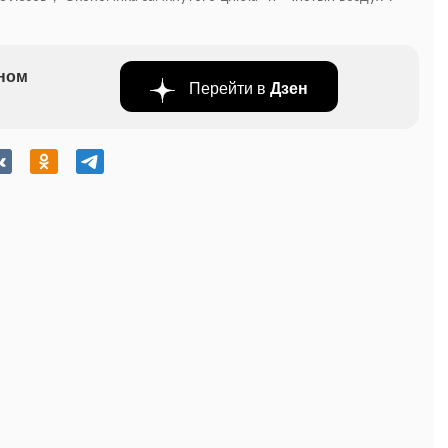
бном
Перейти в
Дзен