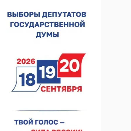
Нижегородская область подписала соглашения с
регионами Киргизии
06.08.2026 15:26
Видели ночь, бежали всю ночь... На
Нижневолжской набережной прошел необычный
забег
06.08.2026 15:25
Они закрыли наш гештальт
06.08.2026 15:05
Нижегородские хирурги выполнили трансоральную
операцию на щитовидной железе
06.08.2026 15:03
Более 30 нижегородцев прошли обучение для
соцконтракта
06.08.2026 14:46