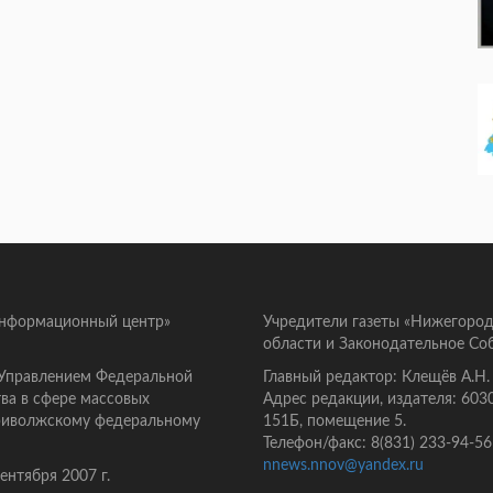
информационный центр»
Учредители газеты «Нижегород
области и Законодательное Со
 Управлением Федеральной
Главный редактор: Клещёв А.Н.
ва в сфере массовых
Адрес редакции, издателя: 603
Приволжскому федеральному
151Б, помещение 5.
Телефон/факс: 8(831) 233-94-56
nnews.nnov@yandex.ru
нтября 2007 г.